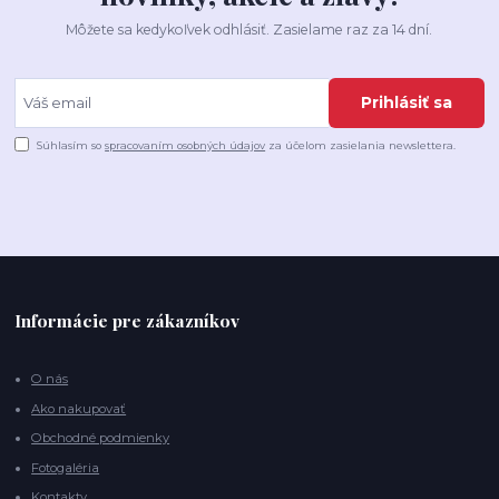
Môžete sa kedykoľvek odhlásiť. Zasielame raz za 14 dní.
Prihlásiť sa
Súhlasím so
spracovaním osobných údajov
za účelom zasielania newslettera.
Informácie pre zákazníkov
O nás
Ako nakupovať
Obchodné podmienky
Fotogaléria
Kontakty