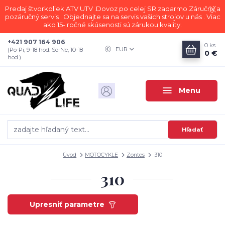
Predaj štvorkoliek ATV UTV .Dovoz po celej SR zadarmo.Záručný a
pozáručný servis . Objednajte sa na servis vašich strojov u nás . Viac
ako 15- ročné skúsenosti sú zárukou kvality.
+421 907 164 906
0
ks
EUR
(Po-Pi, 9-18 hod. So-Ne, 10-18
0 €
hod.)
Menu
Hľadať
Úvod
MOTOCYKLE
Zontes
310
310
Upresniť parametre