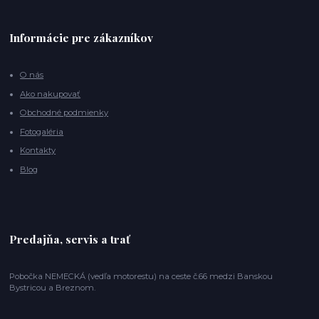
Informácie pre zákazníkov
O nás
Ako nakupovať
Obchodné podmienky
Fotogaléria
Kontakty
Blog
Predajňa, servis a trať
Pobočka NEMECKÁ (vedľa motorestu) na ceste č.66 medzi Banskou
Bystricou a Breznom.