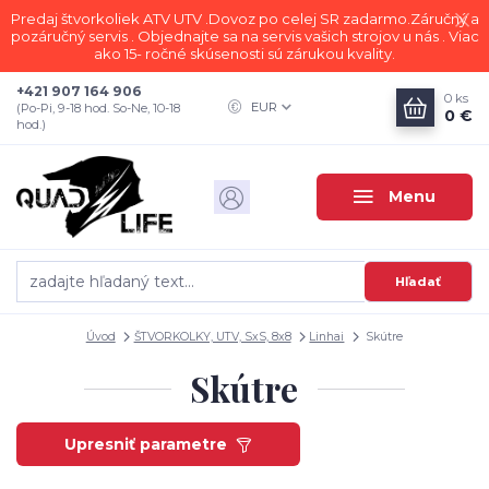
Predaj štvorkoliek ATV UTV .Dovoz po celej SR zadarmo.Záručný a
pozáručný servis . Objednajte sa na servis vašich strojov u nás . Viac
ako 15- ročné skúsenosti sú zárukou kvality.
+421 907 164 906
0
ks
EUR
(Po-Pi, 9-18 hod. So-Ne, 10-18
0 €
hod.)
Menu
Hľadať
Úvod
ŠTVORKOLKY, UTV, SxS, 8x8
Linhai
Skútre
Skútre
Upresniť parametre