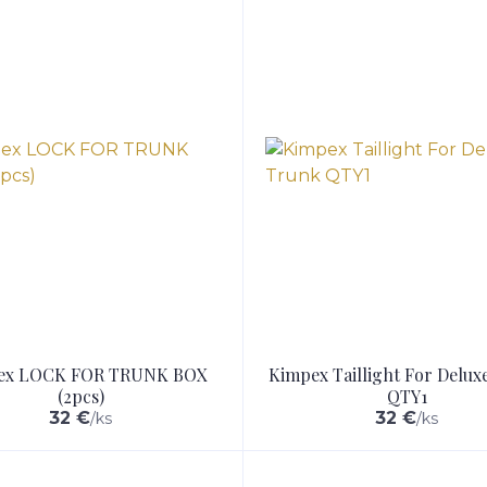
ex LOCK FOR TRUNK BOX
Kimpex Taillight For Delux
(2pcs)
QTY1
32 €
32 €
/
ks
/
ks