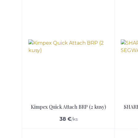
Kimpex Quick Attach BRP (2 kusy)
SHARK
38 €
/
ks