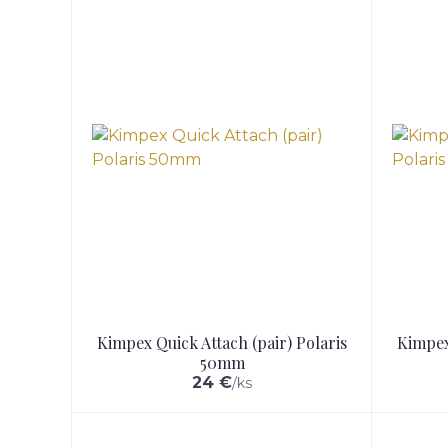
Kimpex Quick Attach (pair) Polaris
Kimpex
50mm
24 €
/
ks