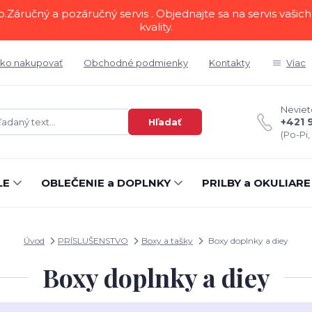
áručný a pozáručný servis . Objednajte sa na servis vašich 
kvality.
ko nakupovať
Obchodné podmienky
Kontakty
Viac
Neviete
+421 
Hľadať
(Po-Pi,
LE
OBLEČENIE a DOPLNKY
PRILBY a OKULIARE
Úvod
PRÍSLUŠENSTVO
Boxy a tašky
Boxy doplnky a diey
Boxy doplnky a diey