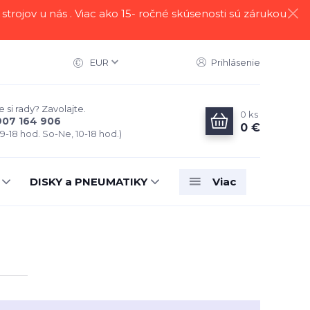
strojov u nás . Viac ako 15- ročné skúsenosti sú zárukou
EUR
Prihlásenie
 si rady? Zavolajte.
0
ks
907 164 906
0 €
 9-18 hod. So-Ne, 10-18 hod.)
DISKY a PNEUMATIKY
Viac