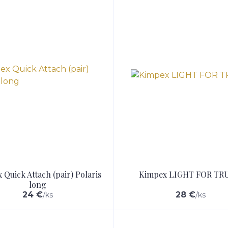
 Quick Attach (pair) Polaris
Kimpex LIGHT FOR TR
long
24 €
28 €
/
ks
/
ks