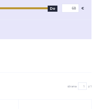
€
Do
strana
z 1