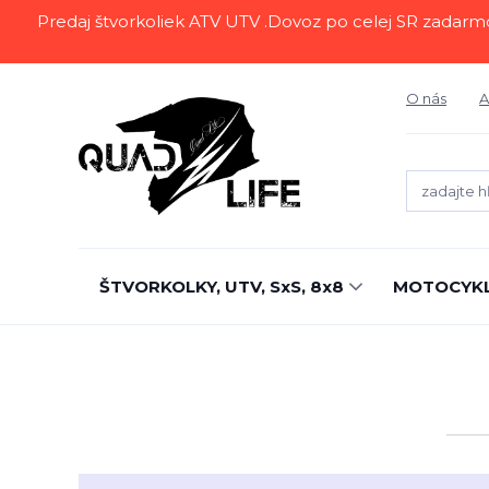
Predaj štvorkoliek ATV UTV .Dovoz po celej SR zadarmo.Z
O nás
A
ŠTVORKOLKY, UTV, SxS, 8x8
MOTOCYK