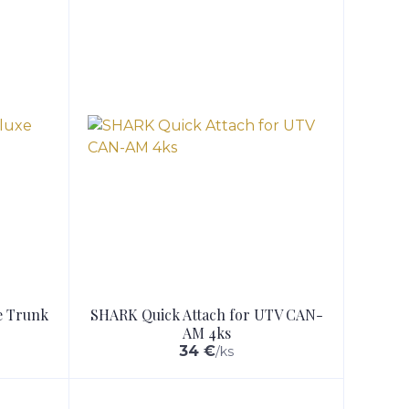
e Trunk
SHARK Quick Attach for UTV CAN-
AM 4ks
34 €
/
ks