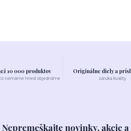
než 10 000 produktov
Originálne diely a prís
 čo nemáme hned objednáme
záruka kvality
Nepremeškajte novinky, akcie a