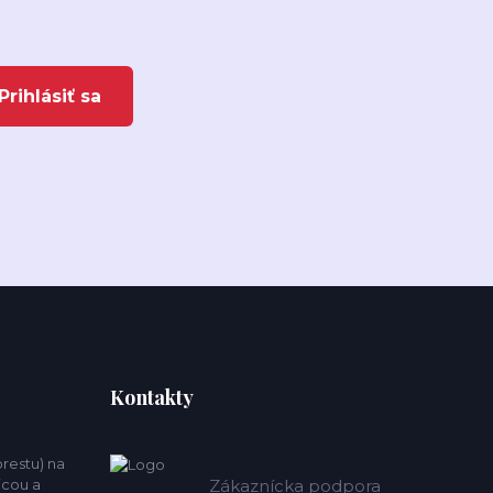
Prihlásiť sa
Kontakty
estu) na
icou a
Zákaznícka podpora