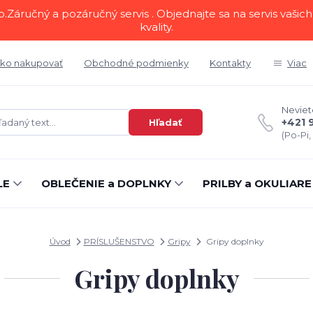
áručný a pozáručný servis . Objednajte sa na servis vašich 
kvality.
ko nakupovať
Obchodné podmienky
Kontakty
Viac
Neviete
+421 
Hľadať
(Po-Pi,
LE
OBLEČENIE a DOPLNKY
PRILBY a OKULIARE
Úvod
PRÍSLUŠENSTVO
Gripy
Gripy doplnky
Gripy doplnky