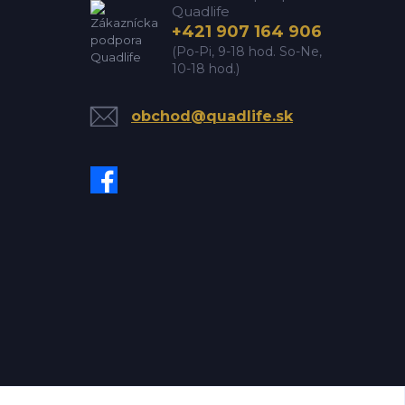
Quadlife
+421 907 164 906
(Po-Pi, 9-18 hod. So-Ne,
10-18 hod.)
obchod@quadlife.sk