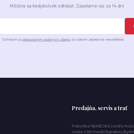
Môžete sa kedykoľvek odhlásiť. Zasielame raz za 14 dní.
Súhlasím so
spracovaním osobných údajov
za účelom zasielania newslettera.
Predajňa, servis a trať
Pobočka NEMECKÁ (vedľa motor
ceste č.66 medzi Banskou Bystr