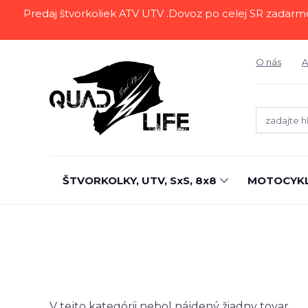
Predaj štvorkoliek ATV UTV .Dovoz po celej SR zadarmo.Z
O nás
A
ŠTVORKOLKY, UTV, SxS, 8x8
MOTOCYK
V tejto kategórii nebol nájdený žiadny tovar.