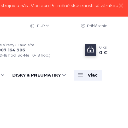
strojov u nás . Viac ako 15- ročné skúsenosti sú zárukou
EUR
Prihlásenie
 si rady? Zavolajte.
0
ks
907 164 906
0 €
 9-18 hod. So-Ne, 10-18 hod.)
DISKY a PNEUMATIKY
Viac