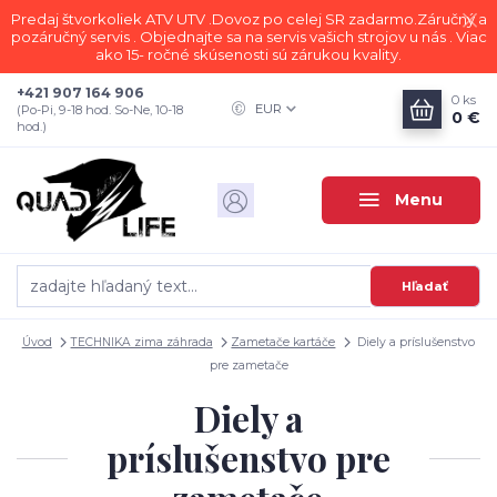
Predaj štvorkoliek ATV UTV .Dovoz po celej SR zadarmo.Záručný a
pozáručný servis . Objednajte sa na servis vašich strojov u nás . Viac
ako 15- ročné skúsenosti sú zárukou kvality.
+421 907 164 906
0
ks
EUR
(Po-Pi, 9-18 hod. So-Ne, 10-18
0 €
hod.)
Menu
Hľadať
Úvod
TECHNIKA zima záhrada
Zametače kartáče
Diely a príslušenstvo
pre zametače
Diely a
príslušenstvo pre