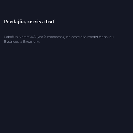
Predajňa, servis a trať
Pobočka NEMECKÁ (vedľa motorestu) na ceste č.66 medzi Banskou
Bystricou a Breznom.