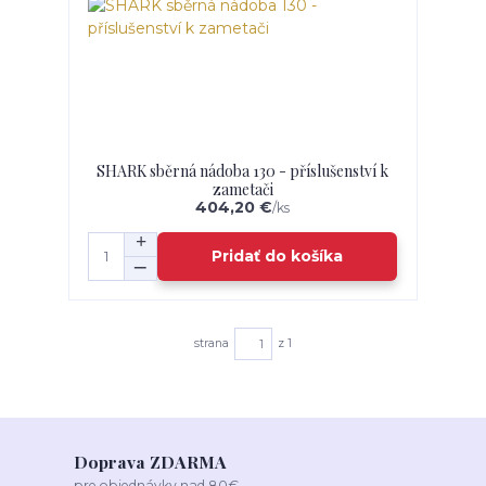
SHARK sběrná nádoba 130 - příslušenství k
zametači
404,20 €
/
ks
Pridať do košíka
strana
z 1
Doprava ZDARMA
pre objednávky nad 80€