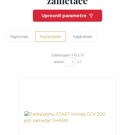
zametače
Upresniť parametre
Najnovšie
Najlacnejšie
Najdrahšie
Zobrazujem 1-15 z 15
strana
z 1