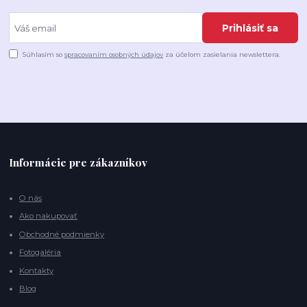
Prihlásiť sa
Súhlasím so
spracovaním osobných údajov
za účelom zasielania newslettera.
Informácie pre zákazníkov
O nás
Ako nakupovať
Obchodné podmienky
Fotogaléria
Kontakty
Blog