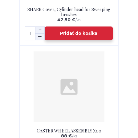
SHARK Cover, Cylinder head for Sweeping
brushes
42,50 €
/
ks
Pridať do košíka
CASTER WHEEL ASSEMBLY X00
88 €
/
ks