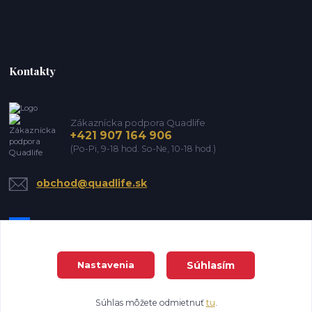
Kontakty
Zákaznícka podpora Quadlife
+421 907 164 906
(Po-Pi, 9-18 hod. So-Ne, 10-18 hod.)
obchod@quadlife.sk
Súhlasím
Nastavenia
DanTrade house s.r.o. Všetky práva vyhradené
Súhlas môžete odmietnuť
tu
.
Vytvorené na
Eshop-rychlo.sk