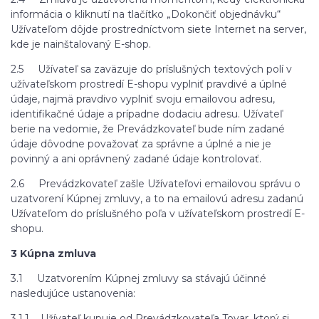
informácia o kliknutí na tlačítko „Dokončiť objednávku“
Užívateľom dôjde prostredníctvom siete Internet na server,
kde je nainštalovaný E-shop.
2.5 Užívateľ sa zaväzuje do príslušných textových polí v
užívateľskom prostredí E-shopu vyplniť pravdivé a úplné
údaje, najmä pravdivo vyplniť svoju emailovou adresu,
identifikačné údaje a prípadne dodaciu adresu. Užívateľ
berie na vedomie, že Prevádzkovateľ bude ním zadané
údaje dôvodne považovať za správne a úplné a nie je
povinný a ani oprávnený zadané údaje kontrolovať.
2.6 Prevádzkovateľ zašle Užívateľovi emailovou správu o
uzatvorení Kúpnej zmluvy, a to na emailovú adresu zadanú
Užívateľom do príslušného poľa v užívateľskom prostredí E-
shopu.
3 Kúpna zmluva
3.1 Uzatvorením Kúpnej zmluvy sa stávajú účinné
nasledujúce ustanovenia:
3.1.1 Užívateľ kupuje od Prevádzkovateľa Tovar, ktorý si