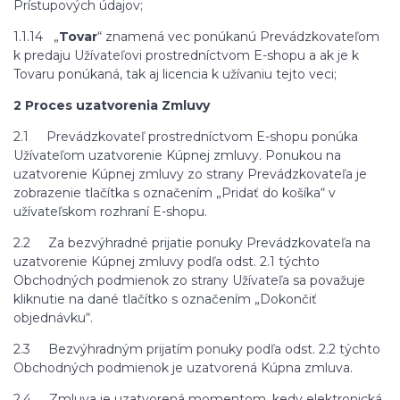
Prístupových údajov;
1.1.14 „
Tovar
“ znamená vec ponúkanú Prevádzkovateľom
k predaju Užívateľovi prostredníctvom E-shopu a ak je k
Tovaru ponúkaná, tak aj licencia k užívaniu tejto veci;
2 Proces uzatvorenia Zmluvy
2.1 Prevádzkovateľ prostredníctvom E-shopu ponúka
Užívateľom uzatvorenie Kúpnej zmluvy. Ponukou na
uzatvorenie Kúpnej zmluvy zo strany Prevádzkovateľa je
zobrazenie tlačítka s označením „Pridať do košíka“ v
užívateľskom rozhraní E-shopu.
2.2 Za bezvýhradné prijatie ponuky Prevádzkovateľa na
uzatvorenie Kúpnej zmluvy podľa odst. 2.1 týchto
Obchodných podmienok zo strany Užívateľa sa považuje
kliknutie na dané tlačítko s označením „Dokončiť
objednávku“.
2.3 Bezvýhradným prijatím ponuky podľa odst. 2.2 týchto
Obchodných podmienok je uzatvorená Kúpna zmluva.
2.4 Zmluva je uzatvorená momentom, kedy elektronická