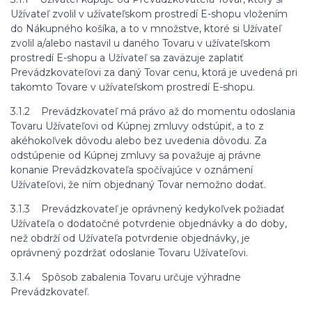
Užívateľ zvolil v užívateľskom prostredí E-shopu vložením
do Nákupného košíka, a to v množstve, ktoré si Užívateľ
zvolil a/alebo nastavil u daného Tovaru v užívateľskom
prostredí E-shopu a Užívateľ sa zaväzuje zaplatiť
Prevádzkovateľovi za daný Tovar cenu, ktorá je uvedená pri
takomto Tovare v užívateľskom prostredí E-shopu.
3.1.2 Prevádzkovateľ má právo až do momentu odoslania
Tovaru Užívateľovi od Kúpnej zmluvy odstúpiť, a to z
akéhokoľvek dôvodu alebo bez uvedenia dôvodu. Za
odstúpenie od Kúpnej zmluvy sa považuje aj právne
konanie Prevádzkovateľa spočívajúce v oznámení
Užívateľovi, že ním objednaný Tovar nemožno dodať.
3.1.3 Prevádzkovateľ je oprávnený kedykoľvek požiadať
Užívateľa o dodatočné potvrdenie objednávky a do doby,
než obdrží od Užívateľa potvrdenie objednávky, je
oprávnený pozdržať odoslanie Tovaru Užívateľovi.
3.1.4 Spôsob zabalenia Tovaru určuje výhradne
Prevádzkovateľ.