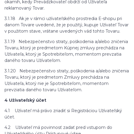
okamih, kedy Prevádzkovateľ obdrží od Užívateľa
reklamovaný Tovar.
3.1.18 Ak je v rámci užívateľského prostredia E-shopu pri
danom Tovare uvedené, že je použitý, kupuje Užívateľ Tovar
v použitom stave, vrátane uvedených vád tohto Tovaru.
3.1.19 Nebezpečenstvo straty, poškodenia a/alebo zničenia
Tovaru, ktorý je predmetom Kúpnej zmluvy prechádza na
Užívateľa, ktorý je Spotrebiteľom, momentom prevzatia
daného tovaru Užívateľom.
3.1.20 Nebezpečenstvo straty, poškodenia a/alebo zničenia
Tovaru, ktorý je predmetom Zmluvy prechádza na
Užívateľa, ktorý nie je Spotrebiteľom, momentom
prevziatia daného tovaru Užívateľom.
4 Užívateľský účet
4.1 Užívateľ má právo zriadiť si Registráciou Užívateľský
účet.
4.2 Užívateľ má povinnosť zadať pred vstupom do
Užívateľského účtu Prístupové údaje.