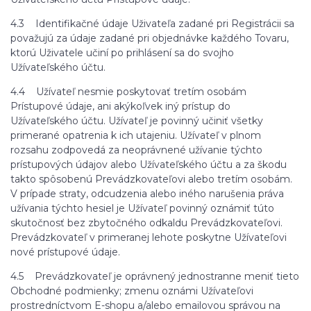
4.3 Identifikačné údaje Uživateľa zadané pri Registrácii sa
považujú za údaje zadané pri objednávke každého Tovaru,
ktorú Uživatele učiní po prihlásení sa do svojho
Užívateľského účtu.
4.4 Užívateľ nesmie poskytovať tretím osobám
Prístupové údaje, ani akýkoľvek iný prístup do
Užívateľského účtu. Užívateľ je povinný učiniť všetky
primerané opatrenia k ich utajeniu. Užívateľ v plnom
rozsahu zodpovedá za neoprávnené užívanie týchto
prístupových údajov alebo Užívateľského účtu a za škodu
takto spôsobenú Prevádzkovateľovi alebo tretím osobám.
V prípade straty, odcudzenia alebo iného narušenia práva
užívania týchto hesiel je Užívateľ povinný oznámiť túto
skutočnosť bez zbytočného odkaldu Prevádzkovateľovi.
Prevádzkovateľ v primeranej lehote poskytne Užívateľovi
nové prístupové údaje.
4.5 Prevádzkovateľ je oprávnený jednostranne meniť tieto
Obchodné podmienky; zmenu oznámi Užívateľovi
prostredníctvom E-shopu a/alebo emailovou správou na