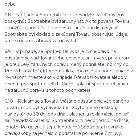
dobe.
6.8 Na žiadosť Spotrebiteľa je Prevádzkovateľ povinný
poskytnúť Spotrebiteľovi záručný list. Ak to povaha Tovaru
umožňuje, postačuje namiesto záručného listu vydať
Spotrebiteľovi doklad o zakúpení Tovaru obsahujúci údaje,
ktoré musí obsahovať záručný list.
6.9 V prípade, že Spotrebiteľ využije svoje právo na
odstránenie vád Tovaru jeho opravou, pri Tovare, pri ktorom
je pre účely záručných opráv určený podnikateľ odlišný od
Prevádzkovateľa, ktorého sídlo alebo miesto podnikania je v
rovnakom mieste ako v prípade Prevádzkovateľa alebo v
mieste pre Spotrebiteľa bližšom, uplatní Spotrebiteľ právo
na záručnú opravu u tohoto podnikateľa.
6.10 Reklamácia Tovaru, vrátane odstránenia vád daného
Tovaru, musí byť vybavená bez zbytočného odkladu,
najneskôr do 30 dní odo dňa uplatnenia reklamácie, pokiaľ
sa Prevádzkovateľ so Spotrebiteľom nedohodnú na dlhšej
lehote. Po uplynutí tejto lehoty má Spotrebiteľ rovnaké
práva, akoby sa jednalo o podstatné porušenie Zmluvy.