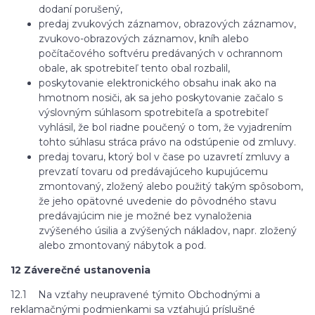
dodaní porušený,
predaj zvukových záznamov, obrazových záznamov,
zvukovo-obrazových záznamov, kníh alebo
počítačového softvéru predávaných v ochrannom
obale, ak spotrebiteľ tento obal rozbalil,
poskytovanie elektronického obsahu inak ako na
hmotnom nosiči, ak sa jeho poskytovanie začalo s
výslovným súhlasom spotrebiteľa a spotrebiteľ
vyhlásil, že bol riadne poučený o tom, že vyjadrením
tohto súhlasu stráca právo na odstúpenie od zmluvy.
predaj tovaru, ktorý bol v čase po uzavretí zmluvy a
prevzatí tovaru od predávajúceho kupujúcemu
zmontovaný, zložený alebo použitý takým spôsobom,
že jeho opätovné uvedenie do pôvodného stavu
predávajúcim nie je možné bez vynaloženia
zvýšeného úsilia a zvýšených nákladov, napr. zložený
alebo zmontovaný nábytok a pod.
12 Záverečné ustanovenia
12.1 Na vzťahy neupravené týmito Obchodnými a
reklamačnými podmienkami sa vzťahujú príslušné