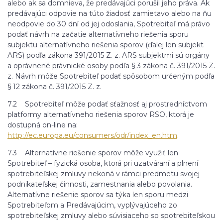
alebo ak sa domnieva, že predávajúci porušil jeho práva. Ak
predávajúci odpovie na túto žiadosť zamietavo alebo na ňu
neodpovie do 30 dní od jej odoslania, Spotrebiteľ má právo
podať návrh na začatie alternatívneho riešenia sporu
subjektu alternatívneho riešenia sporov (ďalej len subjekt
ARS) podľa zákona 391/2015 Z. z. ARS subjektmi sú orgány
a oprávnené právnické osoby podľa § 3 zákona č. 391/2015 Z.
z. Návrh môže Spotrebiteľ podať spôsobom určeným podľa
§ 12 zákona č. 391/2015 Z. z.
7.2 Spotrebiteľ môže podať sťažnosť aj prostredníctvom
platformy alternatívneho riešenia sporov RSO, ktorá je
dostupná on-line na:
http://ec.europa.eu/consumers/odr/index_en.htm
.
7.3 Alternatívne riešenie sporov môže využiť len
Spotrebiteľ – fyzická osoba, ktorá pri uzatváraní a plnení
spotrebiteľskej zmluvy nekoná v rámci predmetu svojej
podnikateľskej činnosti, zamestnania alebo povolania.
Alternatívne riešenie sporov sa týka len sporu medzi
Spotrebiteľom a Predávajúcim, vyplývajúceho zo
spotrebiteľskej zmluvy alebo súvisiaceho so spotrebiteľskou