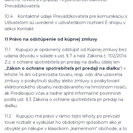
Prevádzkovateľa.
10.4 Kontaktné údaje Prevádzkovateľa pre komunikáciu s
Užívateľom sú uvedené v užívateľskom rozhraní E-shopu v
sekcii Kontakt.
11 Právo na odstúpenie od kúpnej zmluvy
11.1 Kupujúci je oprávnený odstúpiť od Kúpnej zmluvy bez
udania dôvodu v súlade s ust. § 7 a nasl. Zákona č. 102/2014
Z.z. o ochrane spotrebiteľa pri predaji na diaľku (ďalej len
„
Zákon o ochrane spotrebiteľa pri predaji na diaľku
“) v
lehote 14 dní od prevzatia tovaru, resp. odo dňa uzavretia
zmluvy o poskytnutí služby alebo zmluvy o poskytovaní
elektronického obsahu nedodávaného na hmotnom nosiči,
ak Predávajúci včas a riadne splnil informačné povinnosti
podľa ust. § 3 Zákona o ochrane spotrebiteľa pri predaji na
diaľku.
11.2 Kupujúci má právo v rámci tejto lehoty po prevzatí
tovar rozbaliť a vyskúšať ho obdobným spôsobom ako je
obvyklé pri nákupe v klasickom „kamennom“ obchode, a to