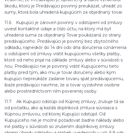
škodu, ktorú je Predávajúci povinný preukázať, uhradiť zo
sumy, ktorá bola uhradená kupujúcim za objednaný tovar.
11.6 Kupujúci je zároveň povinný v odstúpení od zmluvy
uviesť kontaktné údaje a číslo účtu, na ktorý má byť
uhradená suma za objednaný Tovar poukázaná zo strany
predávajúceho. Predávajúci je povinný bez zbytočného
odkladu, najneskôr do 14 dní odo dňa doručenia oznámenia
o odstúpení od zmluvy vrátiť kupujúcemu všetky platby,
ktoré od neho prijal na základe zmluvy alebo v súvislosti s
ňou. Predávajúci nie je povinný vrátiť Kupujúcemu tieto
platby pred tým, ako mu je tovar doručený alebo kým
kupujúci nepreukáže zaslanie tovaru späť predávajúcemu,
ibaže predávajúci navrhne, že si tovar vyzdvihne osobne
alebo prostredníctvom ním poverenej osoby.
11.7 Ak Kupujúci odstúpi od Kúpnej zmluvy, zrušuje tá sa
od počiatku, ako aj každá doplnková zmluva súvisiaca s
Kúpnou zmluvou, od ktorej Kupujúci odstúpil. Od
Kupujúceho nie je možné požadovať žiadne náklady alebo
iné platby v súvislosti so zrušením doplnkovej zmluvy
okrem úhrady nákladov a platieb uvedených v ust. § 9 ods.