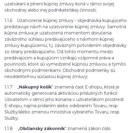
uzatváraní a plnení kúpnej zmluvy koná v rámci svojej
obchodnej alebo inej podnikateľskej činnosti;
1.1.6 Uzatvorenie kúpnej zmluvy - objednávka kupujúceho
predstavuje návrh na uzatvorenie kúpnej zmluvy. Samotná
kúpna zmluva je uzatvorená momentom doručenia
záväzného súhlasu predávajúceho s návrhom kúpnej
zmluvy kupujúcemu, t.j. záväzným potvrdením objednávky
zo strany predávajúceho. Od tohto momentu medzi
predávajúcim a kupujúcim vznikajú vzájomné práva a
povinnosti, ktoré sú vymedzené kúpnou zmluvou a týmito
obchodnými podmienkami. Obchodné podmienky sú
neoddeliteľnou súčasťou kúpnej zmluvy;
1.1.7 „
Nákupný košík
“ znamená časť E-shopu, ktorá je
automaticky generovaná aktiváciou príslušných funkcií
Uživateľom v rámci jeho konania v užívateľskom prostredí
E-shopu, najmä pridaním alebo odebraním Tovaru, resp.
Služby/alebo zmenou množstva vybraného Tovaru, resp.
Služby;
1.1.8 „
Občiansky zákonník
“ znamená zákon číslo