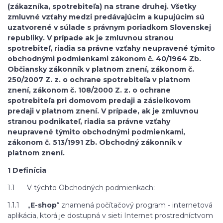
(zákazníka, spotrebiteľa) na strane druhej. Všetky
zmluvné vzťahy medzi predávajúcim a kupujúcim sú
uzatvorené v súlade s právnym poriadkom Slovenskej
republiky. V prípade ak je zmluvnou stranou
spotrebiteľ, riadia sa právne vzťahy neupravené týmito
obchodnými podmienkami zákonom č. 40/1964 Zb.
Občiansky zákonník v platnom znení, zákonom č.
250/2007 Z. z. o ochrane spotrebiteľa v platnom
znení, zákonom č. 108/2000 Z. z. o ochrane
spotrebiteľa pri domovom predaji a zásielkovom
predaji v platnom znení. V prípade, ak je zmluvnou
stranou podnikateľ, riadia sa právne vzťahy
neupravené týmito obchodnými podmienkami,
zákonom č. 513/1991 Zb. Obchodný zákonník v
platnom znení.
1 Definícia
1.1 V týchto Obchodných podmienkach:
1.1.1 „
E-shop
“ znamená počítačový program - internetová
aplikácia, ktorá je dostupná v sieti Internet prostredníctvom