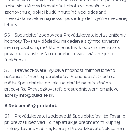
alebo sídla Prevádzkovateľa. Lehota sa považuje za
zachovanú aj pokiaľ budú hnuteľné veci odoslané
Prevádzkovateľovi najneskôr posledný deň vyššie uvedenej
lehoty.
5.6 Spotrebiteľ zodpovedá Prevádzkovateľovi za zníženie
hodnoty Tovaru v dôsledku nakladania s týmto tovarom
iným spôsobom, než ktorý je nutný k oboznámeniu sa s
povahou a vlastnosťami daného Tovaru, vrátane jeho
funkčnosti.
5.7 Prevádzkovateľ využívá možnosť mimosúdneho
riešenia sťažností spotrebiteľov. V prípade sťažnosti sa
môžu Spotrebitelia bezplatne obrátiť na príslušného
pracovníka Prevádzkovateľa prostredníctvom emailovej
adresy info@quadlife.sk.
6 Reklamačný poriadok
6.1 Prevádzkovateľ zodpovedá Spotrebiteľovi, že Tovar je
pri prevzatí bez vád. To neplatí ak je predmetom Kúpnej
zmluvy tovar s vadami, ktoré je Prevádzkovateľ, ak sú mu