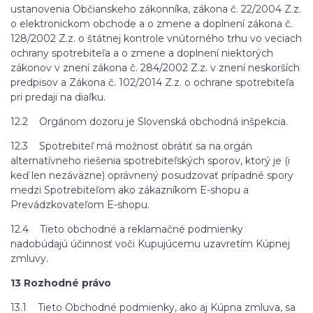
ustanovenia Občianskeho zákonníka, zákona č. 22/2004 Z.z.
o elektronickom obchode a o zmene a doplnení zákona č.
128/2002 Z.z. o štátnej kontrole vnútorného trhu vo veciach
ochrany spotrebiteľa a o zmene a doplnení niektorých
zákonov v znení zákona č. 284/2002 Z.z. v znení neskorších
predpisov a Zákona č. 102/2014 Z.z. o ochrane spotrebiteľa
pri predaji na diaľku.
12.2 Orgánom dozoru je Slovenská obchodná inšpekcia.
12.3 Spotrebiteľ má možnosť obrátiť sa na orgán
alternatívneho riešenia spotrebiteľských sporov, ktorý je (i
keď len nezáväzne) oprávnený posudzovať prípadné spory
medzi Spotrebiteľom ako zákazníkom E-shopu a
Prevádzkovateľom E-shopu.
12.4 Tieto obchodné a reklamačné podmienky
nadobúdajú účinnosť voči Kupujúcemu uzavretím Kúpnej
zmluvy.
13 Rozhodné právo
13.1 Tieto Obchodné podmienky, ako aj Kúpna zmluva, sa