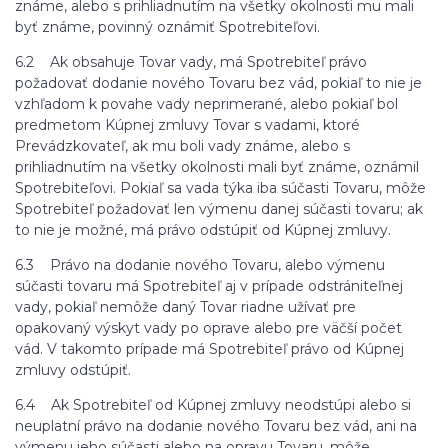
známe, alebo s prihliadnutím na všetky okolnosti mu mali
byť známe, povinný oznámiť Spotrebiteľovi.
6.2 Ak obsahuje Tovar vady, má Spotrebiteľ právo
požadovať dodanie nového Tovaru bez vád, pokiaľ to nie je
vzhľadom k povahe vady neprimerané, alebo pokiaľ bol
predmetom Kúpnej zmluvy Tovar s vadami, ktoré
Prevádzkovateľ, ak mu boli vady známe, alebo s
prihliadnutím na všetky okolnosti mali byť známe, oznámil
Spotrebiteľovi. Pokiaľ sa vada týka iba súčasti Tovaru, môže
Spotrebiteľ požadovať len výmenu danej súčasti tovaru; ak
to nie je možné, má právo odstúpiť od Kúpnej zmluvy.
6.3 Právo na dodanie nového Tovaru, alebo výmenu
súčasti tovaru má Spotrebiteľ aj v prípade odstrániteľnej
vady, pokiaľ nemôže daný Tovar riadne užívať pre
opakovaný výskyt vady po oprave alebo pre väčší počet
vád. V takomto prípade má Spotrebiteľ právo od Kúpnej
zmluvy odstúpiť.
6.4 Ak Spotrebiteľ od Kúpnej zmluvy neodstúpi alebo si
neuplatní právo na dodanie nového Tovaru bez vád, ani na
výmenu jeho súčasti alebo na opravu Tovaru, môže