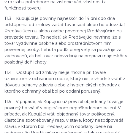
v rozsahu potrebnom na zistenie vád, vlastností a
funkčnosti tovaru.
11.3 Kupujúci je povinný najneskôr do 14 dní odo dňa
odstúpenia od zmluvy zaslať tovar späť alebo ho odovzdať
Predávajúcemu alebo osobe poverenej Predávajúcim na
prevzatie tovaru. To neplatí, ak Predávajúci navrhne, že si
tovar vyzdvihne osobne alebo prostredníctvom ním
poverenej osoby. Lehota podľa prvej vety sa považuje za
zachovanú, ak bol tovar odovzdaný na prepravu najneskôr v
posledný deň lehoty.
11.4 Odstúpiť od zmluvy nie je možné pri tovare
uzavretom v ochrannom obale, ktorý nie je vhodné vrátiť z
dôvodu ochrany zdravia alebo z hygienických dôvodov a
ktorého ochranný obal bol po dodaní porušený.
11.5 V prípade, ak Kupujúci už prevzal objednaný tovar, je
povinný ho vrátiť v originálnom nepoškodenom balení. V
prípade, ak Kupujúci vráti objednaný tovar poškodený,
čiastočne spotrebovaný resp. v stave, ktorý nezodpovedá
stavu, v ktorom bol Predávajúcim odoslaný, berie na
vedomie, že Predávajúci je oprávnený si takto vzniknutú