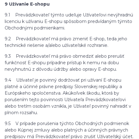
9 Užívanie E-shopu
9.1 Prevádzkovateľ týmto udeľuje Užívateľovi nevýhradnú
licenciu k užívaniu E-shopu spôsobom predvídaným týmito
Obchodnými podmienkami.
9.2 Prevádzkovateľ má právo zmeniť E-shop, teda jeho
technické riešenie a/alebo užívateľské rozhranie.
9.3 Prevádzkovateľ má právo obmedziť alebo prerušiť
funkčnosť E-shopu prípadne prístup k nemu na dobu
nevyhnutnú z dôvodu údržby alebo opravy E-shopu.
9.4 Užívateľ je povinný dodržovať pri užívaní E-shopu
platné a účinné právne predpisy Slovenskej republiky a
Európskeho spoločenstva. Akúkoľvek škodu, ktorá by
porušením tejto povinnosti Užívateľa Prevádzkovateľovi
alebo tretím osobám vznikla, je Užívateľ povinný nahradiť v
plnom rozsahu.
9.5 V prípade porušenia týchto Obchodných podmienok
alebo Kúpnej zmluvy alebo platných a účinných právnych
predpisov má Prevádzkovateľ právo zrušiť Užívateľský účet.