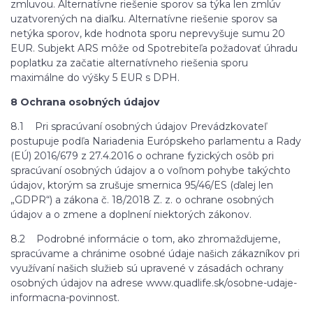
zmluvou. Alternatívne riešenie sporov sa týka len zmlúv
uzatvorených na diaľku. Alternatívne riešenie sporov sa
netýka sporov, kde hodnota sporu neprevyšuje sumu 20
EUR. Subjekt ARS môže od Spotrebiteľa požadovať úhradu
poplatku za začatie alternatívneho riešenia sporu
maximálne do výšky 5 EUR s DPH.
8 Ochrana osobných údajov
8.1 Pri spracúvaní osobných údajov Prevádzkovateľ
postupuje podľa Nariadenia Európskeho parlamentu a Rady
(EÚ) 2016/679 z 27.4.2016 o ochrane fyzických osôb pri
spracúvaní osobných údajov a o voľnom pohybe takýchto
údajov, ktorým sa zrušuje smernica 95/46/ES (ďalej len
„GDPR“) a zákona č. 18/2018 Z. z. o ochrane osobných
údajov a o zmene a doplnení niektorých zákonov.
8.2 Podrobné informácie o tom, ako zhromažďujeme,
spracúvame a chránime osobné údaje našich zákazníkov pri
využívaní našich služieb sú upravené v zásadách ochrany
osobných údajov na adrese www.quadlife.sk/osobne-udaje-
informacna-povinnost.