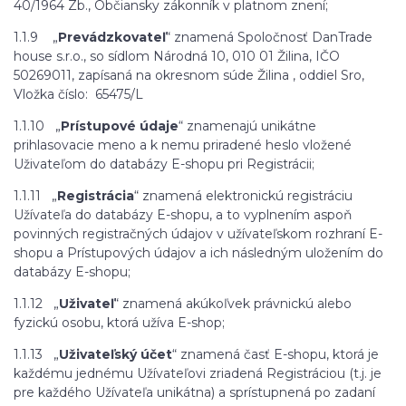
40/1964 Zb., Občiansky zákonník v platnom znení;
1.1.9 „
Prevádzkovateľ
“ znamená Spoločnosť DanTrade
house s.r.o., so sídlom Národná 10, 010 01 Žilina, IČO
50269011, zapísaná na okresnom súde Žilina , oddiel Sro,
Vložka číslo:
65475/L
1.1.10 „
Prístupové údaje
“ znamenajú unikátne
prihlasovacie meno a k nemu priradené heslo vložené
Uživateľom do databázy E-shopu pri Registrácii;
1.1.11 „
Registrácia
“ znamená elektronickú registráciu
Užívateľa do databázy E-shopu, a to vyplnením aspoň
povinných registračných údajov v užívateľskom rozhraní E-
shopu a Prístupových údajov a ich následným uložením do
databázy E-shopu;
1.1.12 „
Uživateľ
“ znamená akúkoľvek právnickú alebo
fyzickú osobu, ktorá užíva E-shop;
1.1.13 „
Uživateľský účet
“ znamená časť E-shopu, ktorá je
každému jednému Užívateľovi zriadená Registráciou (t.j. je
pre každého Užívateľa unikátna) a sprístupnená po zadaní