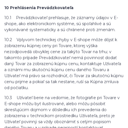
10 Prehlásenia Prevádzkovateľa
10.1 Prevádzkovateľ prehlasuje, že záznamy údajov v E-
shope, ako elektronickom systéme, sú spoľahlivé a sú
vykonávané systematicky a sú chránené proti zmenám.
10.2 Vplyvom technickej chyby v E-shope môže dôjsť k
zobrazeniu kúpnej ceny pri Tovare, ktorej výška
nezodpovedá obvyklej cene za takýto Tovar na trhu; v
takomto prípade Prevádzkovateľ nemá povinnosť dodať
daný Tovar za zobrazenú kúpnu cenu, kontaktuje Užívateľa
a oznámi mu skutočnú kúpnu cenu daného Tovaru a
Užívateľ má právo sa rozhodnúť, či Tovar za skutočnú kúpnu
cenu prijme a pokiaľ sa tak nestane, ruší sa Kúpna zmluva
od počiatku.
10.3 Užívateľ berie na vedomie, že fotografie pri Tovare v
E-shope môžu byť ilustrované, alebo môžu pôsobiť
skresľujúcim dojmom v dôsledku ich prevedenia do
zobrazenia v technickom prostriedku Užívateľa, preto je
Užívateľ povinný sa vždy oboznámiť s celým popisom
daného Tovaru a v prípade nejasností kontaktovať