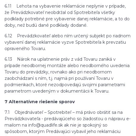
6.11 Lehota na vybavenie reklamácie neplynie v prípade,
že Prevádzkovateľ neobdržal od Spotrebiteľa všetky
podklady potrebné pre vybavenie danej reklamácie, a to do
doby, než budú dané podklady dodané.
6.12 Prevádzkovateľ alebo ním určený subjekt po riadnom
vybavení danej reklamácie vyzve Spotrebiteľa k prevzatiu
opraveného Tovaru.
6.13 Nárok na uplatnenie práv z vád Tovaru zaniká v
prípade neodbornej montáže alebo neodborného uvedenia
Tovaru do prevádzky, rovnako ako pri neodbornom
zaobchádzaní s ním, t.j. najmä pri používaní Tovaru v
podmienkach, ktoré nezodpovedajú svojimi parametrami
parametrom uvedeným v dokumentácii k Tovaru.
7 Alternatívne riešenie sporov
7.1 Objednávateľ – Spotrebiteľ – má právo obrátiť sa na
Prevádzkovateľa - predávajúceho so žiadosťou o nápravu e-
mailom na info@quadlife.sk ak nie je spokojný so
spôsobom, ktorým Predávajúci vybavil jeho reklamáciu