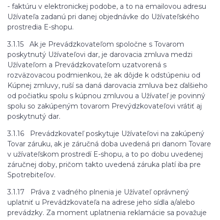
- faktúru v elektronickej podobe, a to na emailovou adresu
Užívateľa zadanú pri danej objednávke do Užívateľského
prostredia E-shopu.
3.1.15 Ak je Prevádzkovateľom spoločne s Tovarom
poskytnutý Užívateľovi dar, je darovacia zmluva medzi
Užívateľom a Prevádzkovateľom uzatvorená s
rozväzovacou podmienkou, že ak dôjde k odstúpeniu od
Kúpnej zmluvy, ruší sa daná darovacia zmluva bez ďalšieho
od počiatku spolu s kúpnou zmluvou a Užívateľ je povinný
spolu so zakúpeným tovarom Prevýdzkovateľovi vrátiť aj
poskytnutý dar.
3.1.16 Prevádzkovateľ poskytuje Užívateľovi na zakúpený
Tovar záruku, ak je záručná doba uvedená pri danom Tovare
v užívateľskom prostredí E-shopu, a to po dobu uvedenej
záručnej doby, pričom takto uvedená záruka platí iba pre
Spotrebiteľov.
3.1.17 Práva z vadného plnenia je Užívateľ oprávnený
uplatniť u Prevádzkovateľa na adrese jeho sídla a/alebo
prevádzky. Za moment uplatnenia reklamácie sa považuje