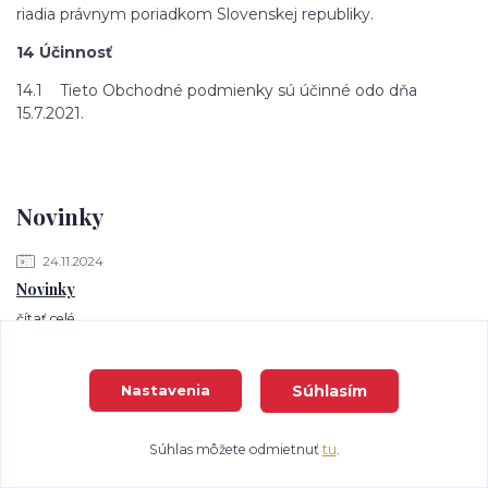
riadia právnym poriadkom Slovenskej republiky.
14 Účinnosť
14.1 Tieto Obchodné podmienky sú účinné odo dňa
15.7.2021.
Novinky
24.11.2024
Novinky
čítať celé
Súhlasím
Nastavenia
Zobraziť všetky novinky
Súhlas môžete odmietnuť
tu
.