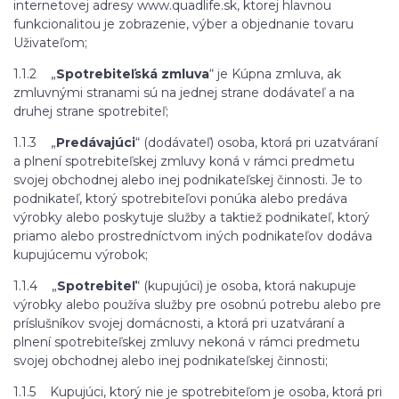
internetovej adresy www.quadlife.sk, ktorej hlavnou
funkcionalitou je zobrazenie, výber a objednanie tovaru
Uživateľom;
1.1.2 „
Spotrebiteľská zmluva
“ je Kúpna zmluva, ak
zmluvnými stranami sú na jednej strane dodávateľ a na
druhej strane spotrebiteľ;
1.1.3 „
Predávajúci
“ (dodávateľ) osoba, ktorá pri uzatváraní
a plnení spotrebiteľskej zmluvy koná v rámci predmetu
svojej obchodnej alebo inej podnikateľskej činnosti. Je to
podnikateľ, ktorý spotrebiteľovi ponúka alebo predáva
výrobky alebo poskytuje služby a taktiež podnikateľ, ktorý
priamo alebo prostredníctvom iných podnikateľov dodáva
kupujúcemu výrobok;
1.1.4 „
Spotrebiteľ
“ (kupujúci) je osoba, ktorá nakupuje
výrobky alebo používa služby pre osobnú potrebu alebo pre
príslušníkov svojej domácnosti, a ktorá pri uzatváraní a
plnení spotrebiteľskej zmluvy nekoná v rámci predmetu
svojej obchodnej alebo inej podnikateľskej činnosti;
1.1.5 Kupujúci, ktorý nie je spotrebiteľom je osoba, ktorá pri