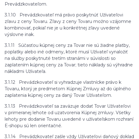
Prevádzkovateľom.
3.1.10 Prevádzkovateľ má právo poskytnúť Užívateľovi
zľavu z ceny Tovaru. Zľavy z ceny Tovaru možno vzájomne
kombinovať, pokiaľ nie je u konkrétnej zľavy uvedené
výslovne inak.
3.1.11 Súčasťou kúpnej ceny za Tovar nie sú žiadne platby,
poplatky alebo iné odmeny, ktoré musí Užívateľ vynaložiť
na služby poskytnuté tretím stranámi v súvislosti so
zaplatením kúpnej ceny za Tovar; tieto náklady sú výhradne
nákladmi Užívateľa.
3.1.12 Prevádzkovateľ si vyhradzuje vlastnícke právo k
Tovaru, ktorý je predmetom Kúpnej Zmluvy až do úplného
zaplatenia kúpnej ceny za daný Tovar Užívateľom.
3.1.13 Prevádzkovateľ sa zaväzuje dodať Tovar Užívateľovi
v primeranej lehote od uzatvorenia Kúpnej zmluvy. Všetky
lehoty pre dodanie Tovaru uvedené v užívateľskom rozhraní
E-shopu sú len orientačné.
3.1.14 Prevádzkovateľ zašle vždy Užívateľovi daňový doklad