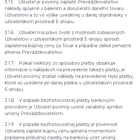
3.1.5 Užívateľ je povinný zaplatiť Prevádzkovateľovi
náklady spojené s balením a doručením daného tovaru
Užívateľovi a to vo výške uvedenej u danej objednávky v
užívateľskom prostredí E-shopu.
3.1.6 Užívateľ má právo zvoliť z možností zobrazených
Užívateľovi v užívateľskom prostredí E-shopu spôsob
zaplatenia kúpnej ceny za Tovar a prípadne ďalšie peňažné
plnenia Prevádzkovateľovi.
3.1.7 Pokiaľ niektorý zo spôsobov platby obsahuje
informácie o nákladoch na prevedenie takejto platby, je
Užívateľ povinný znášať náklady na prevedenie tejto platby,
ktoré sú uvedené pri danej platbe v užívateľskom prostredí
E-shopu.
3.1.8 V prípade bezhotovostnej platby bankovým
prevodom je Užívateľ povinný uviesť variabilný symbol
určený Prevádzkovateľom.
3.1.9 V prípade bezhotovostnej platby je povinnosť
Užívateľa zaplatiť kúpnu cenu splnená momentom
pripísania príslušnej čiastky na bankový účet určený