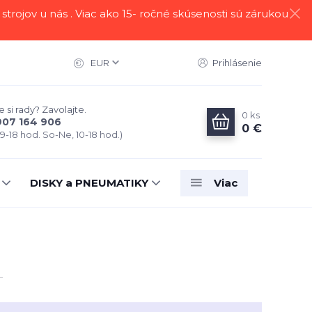
strojov u nás . Viac ako 15- ročné skúsenosti sú zárukou
EUR
Prihlásenie
 si rady? Zavolajte.
0
ks
907 164 906
0 €
 9-18 hod. So-Ne, 10-18 hod.)
DISKY a PNEUMATIKY
Viac