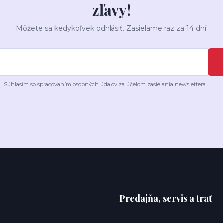
zľavy!
Môžete sa kedykoľvek odhlásiť. Zasielame raz za 14 dní.
Súhlasím so
spracovaním osobných údajov
za účelom zasielania newslettera.
Predajňa, servis a trať