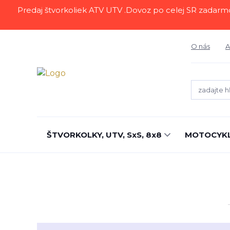
Predaj štvorkoliek ATV UTV .Dovoz po celej SR zadarmo.Z
O nás
A
ŠTVORKOLKY, UTV, SxS, 8x8
MOTOCYK