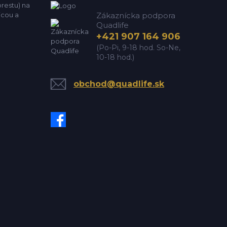
estu) na
icou a
Zákaznícka podpora
Quadlife
+421 907 164 906
(Po-Pi, 9-18 hod. So-Ne,
10-18 hod.)
obchod@quadlife.sk