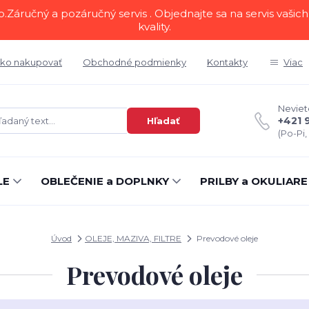
áručný a pozáručný servis . Objednajte sa na servis vašich 
kvality.
ko nakupovať
Obchodné podmienky
Kontakty
Viac
Neviete
+421 
Hľadať
(Po-Pi,
LE
OBLEČENIE a DOPLNKY
PRILBY a OKULIARE
Úvod
OLEJE, MAZIVA, FILTRE
Prevodové oleje
Prevodové oleje