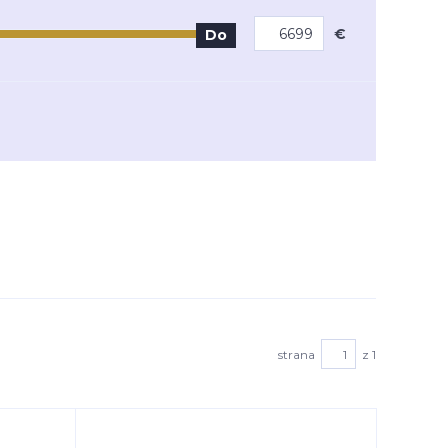
€
Do
strana
z 1