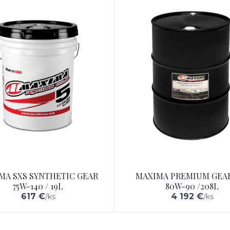
MA SXS SYNTHETIC GEAR
MAXIMA PREMIUM GEAR
75W-140 / 19L
80W-90 /208L
617 €
4 192 €
/
ks
/
ks