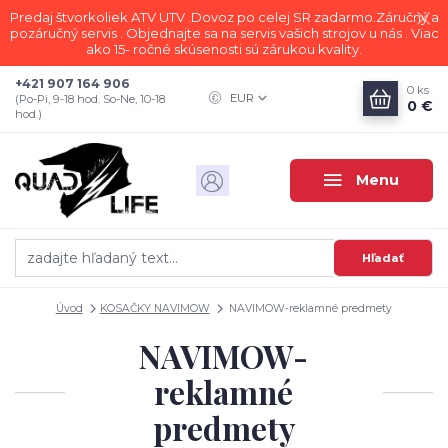
Predaj štvorkoliek ATV UTV .Dovoz po celej SR zadarmo.Záručný a
pozáručný servis . Objednajte sa na servis vašich strojov u nás . Viac
ako 15- ročné skúsenosti sú zárukou kvality.
+421 907 164 906
0
ks
EUR
(Po-Pi, 9-18 hod. So-Ne, 10-18
0 €
hod.)
Menu
Hľadať
Úvod
KOSAČKY NAVIMOW
NAVIMOW-reklamné predmety
NAVIMOW-
reklamné
predmety