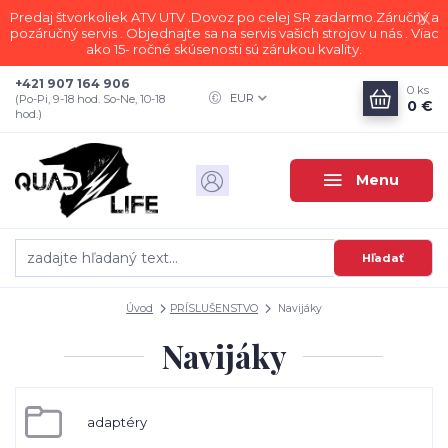
Predaj štvorkoliek ATV UTV .Dovoz po celej SR zadarmo.Záručný a
pozáručný servis . Objednajte sa na servis vašich strojov u nás . Viac
ako 15- ročné skúsenosti sú zárukou kvality.
+421 907 164 906
0
ks
EUR
(Po-Pi, 9-18 hod. So-Ne, 10-18
0 €
hod.)
Menu
Hľadať
Úvod
PRÍSLUŠENSTVO
Navijáky
Navijáky
adaptéry