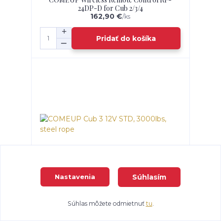
24DP-D for Cub 2/3/4
162,90 €
/
ks
Pridať do košíka
Súhlasím
Nastavenia
COMEUP Cub 3 12V STD, 3000lbs, steel rope
366,60 €
/
ks
Súhlas môžete odmietnuť
tu
.