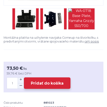
Montážna platňa na uchytenie navijaka Comeup na štvorkolku, s
predvŕtanými otvormi, vrátane spojovacieho materiálu
celý popis
73,50 €
/
ks
59,76 €
bez DPH
Pridať do košíka
Číslo produktu:
881023