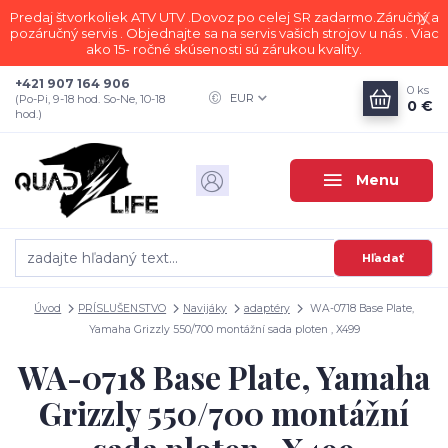
Predaj štvorkoliek ATV UTV .Dovoz po celej SR zadarmo.Záručný a
pozáručný servis . Objednajte sa na servis vašich strojov u nás . Viac
ako 15- ročné skúsenosti sú zárukou kvality.
+421 907 164 906
0
ks
EUR
(Po-Pi, 9-18 hod. So-Ne, 10-18
0 €
hod.)
Menu
Hľadať
Úvod
PRÍSLUŠENSTVO
Navijáky
adaptéry
WA-0718 Base Plate,
Yamaha Grizzly 550/700 montážní sada ploten , X499
WA-0718 Base Plate, Yamaha
Grizzly 550/700 montážní