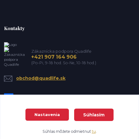
Kontakty
Zákaznícka podpora Quadlife
+421 907 164 906
(Po-Pi, 9-18 hod. So-Ne, 10-18 hod.)
obchod@quadlife.sk
Súhlasím
Nastavenia
DanTrade house s.r.o. Všetky práva vyhradené
Súhlas môžete odmietnuť
tu
.
Vytvorené na
Eshop-rychlo.sk