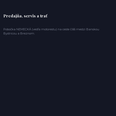
Predajňa, servis a trať
Pobočka NEMECKÁ (vedľa motorestu) na ceste č.66 medzi Banskou
Bystricou a Breznom.