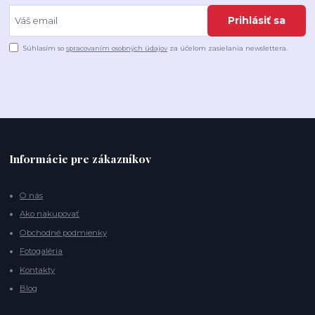
Prihlásiť sa
Súhlasím so
spracovaním osobných údajov
za účelom zasielania newslettera.
Informácie pre zákazníkov
O nás
Ako nakupovať
Obchodné podmienky
Fotogaléria
Kontakty
Blog