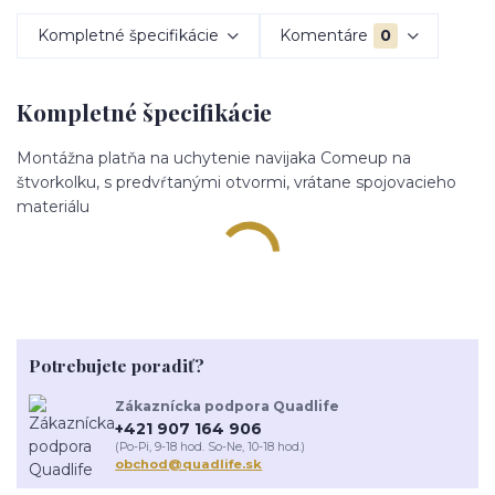
Kompletné špecifikácie
Komentáre
0
Kompletné špecifikácie
Montážna platňa na uchytenie navijaka Comeup na
štvorkolku, s predvŕtanými otvormi, vrátane spojovacieho
materiálu
Potrebujete poradiť?
Zákaznícka podpora Quadlife
+421 907 164 906
(Po-Pi, 9-18 hod. So-Ne, 10-18 hod.)
obchod@quadlife.sk