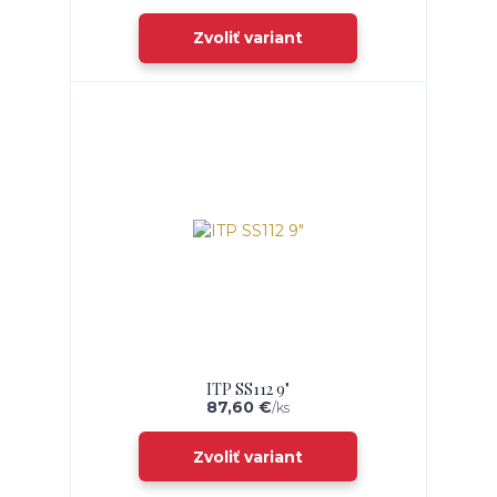
Zvoliť variant
ITP SS112 9"
87,60 €
/
ks
Zvoliť variant