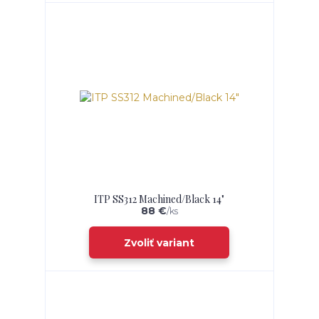
ITP SS312 Machined/Black 14"
88 €
/
ks
Zvoliť variant