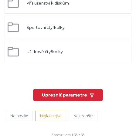
Příslušenství k diskům
Sportovní čtyřkolky
Užitkové čtyřkolky
Upresniť parametre
Najnovšie
Najlacnejšie
Najdrahšie
Zobrazujem 1-36 z 36