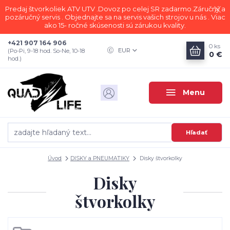
Predaj štvorkoliek ATV UTV .Dovoz po celej SR zadarmo.Záručný a
pozáručný servis . Objednajte sa na servis vašich strojov u nás . Viac
ako 15- ročné skúsenosti sú zárukou kvality.
+421 907 164 906
0
ks
EUR
(Po-Pi, 9-18 hod. So-Ne, 10-18
0 €
hod.)
Menu
Hľadať
Úvod
DISKY a PNEUMATIKY
Disky štvorkolky
Disky
štvorkolky