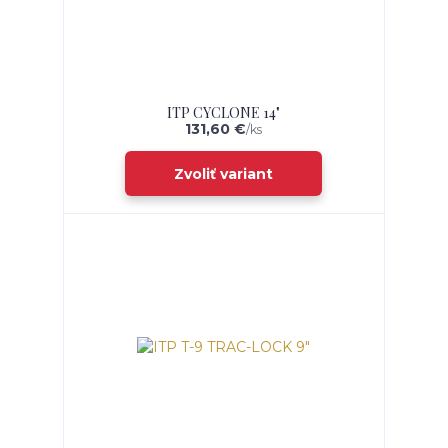
ITP CYCLONE 14"
131,60 €
/
ks
Zvoliť variant