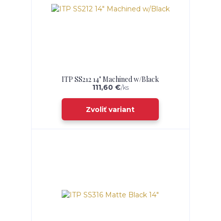
ITP SS212 14" Machined w/Black
111,60 €
/
ks
Zvoliť variant