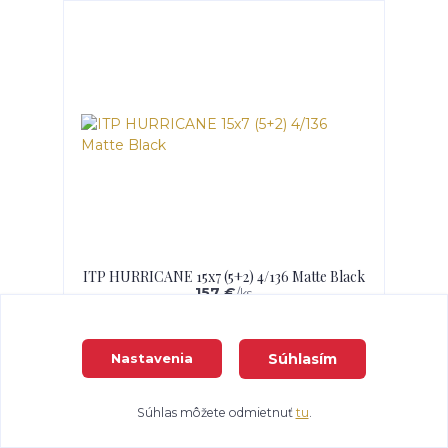
ITP HURRICANE 15x7 (5+2) 4/136 Matte Black
157 €
/
ks
Pridať do košíka
Súhlasím
Nastavenia
Súhlas môžete odmietnuť
tu
.