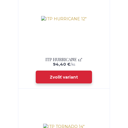
ITP HURRICANE 12"
94,40 €
/
ks
Zvoliť variant