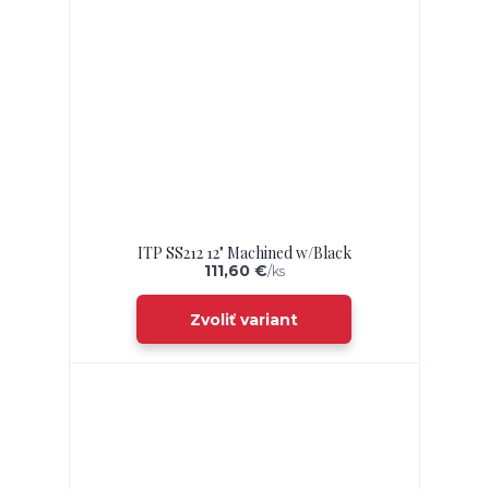
ITP SS212 12" Machined w/Black
111,60 €
/
ks
Zvoliť variant