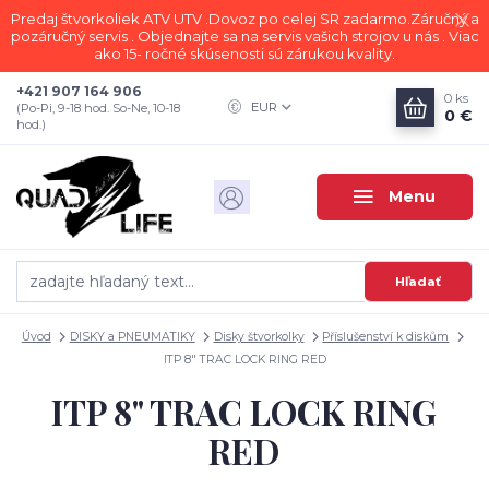
Predaj štvorkoliek ATV UTV .Dovoz po celej SR zadarmo.Záručný a
pozáručný servis . Objednajte sa na servis vašich strojov u nás . Viac
ako 15- ročné skúsenosti sú zárukou kvality.
+421 907 164 906
0
ks
EUR
(Po-Pi, 9-18 hod. So-Ne, 10-18
0 €
hod.)
Menu
Hľadať
Úvod
DISKY a PNEUMATIKY
Disky štvorkolky
Příslušenství k diskům
ITP 8" TRAC LOCK RING RED
ITP 8" TRAC LOCK RING
RED