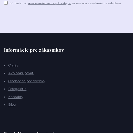
Súhlasím so
spracovaním osobných údajov
za účelom zasielania newslettera.
Informácie pre zákazníkov
O nás
Ako nakupovať
Obchodné podmienky
Fotogaléria
Kontakty
Blog