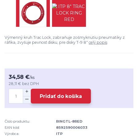
Výmenný kruh Trac Lock, zabraňuje zošmyknutiu pneumatiky z
ráfika, zvyšuje pevnosť disku, pre disky T-9 8"
celý popis
34,58 €
/
ks
28,11 €
bez DPH
Pridať do košíka
Číslo produktu:
RINGTL-8RED
EAN kód:
8592590006033
Výrobca:
ITP