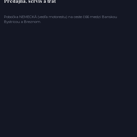
Predajňa, servis a trať
Pobočka NEMECKÁ (vedľa motorestu) na ceste č.66 medzi Banskou
Bystricou a Breznom.