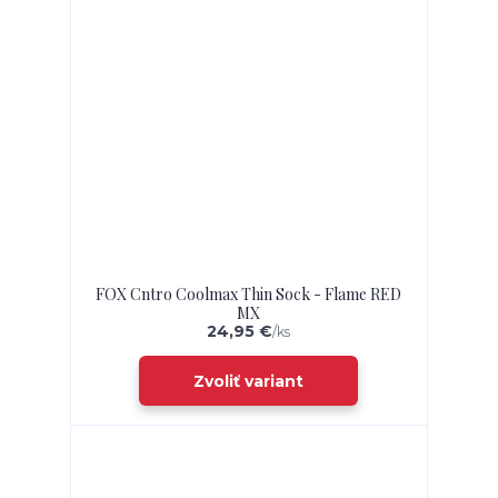
FOX Cntro Coolmax Thin Sock - Flame RED
MX
24,95 €
/
ks
Zvoliť variant