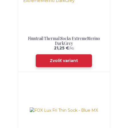
Finntrail Thermal Socks ExtremeMerino
DarkGrey
21,25 €
/
ks
Zvoliť variant