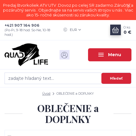
Predaj štvorkoliek ATV UTV .Dovoz po celej SR zadarmo.Záručný a
pozáručný servis . Objednajte sa na servis vašich strojov u nás . Viac
ako 15- ročné skúsenosti sú zárukou kvality.
+421 907 164 906
0
ks
EUR
(Po-Pi, 9-18 hod. So-Ne, 10-18
0 €
hod.)
Menu
Hľadať
Úvod
OBLEČENIE a DOPLNKY
OBLEČENIE a
DOPLNKY