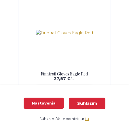
Finntrail Gloves Eagle Red
27,87 €
/
ks
Zvoliť variant
Súhlasím
Nastavenia
Súhlas môžete odmietnuť
tu
.