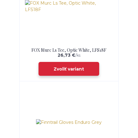
FOX Murc Ls Tee, Optic White, LFS18F
26,73 €
/
ks
Zvoliť variant