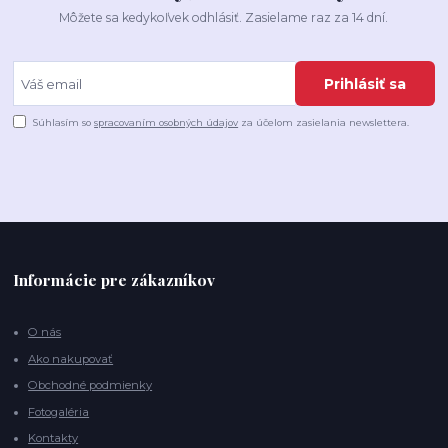
Môžete sa kedykoľvek odhlásiť. Zasielame raz za 14 dní.
Prihlásiť sa
Súhlasím so
spracovaním osobných údajov
za účelom zasielania newslettera.
Informácie pre zákazníkov
O nás
Ako nakupovať
Obchodné podmienky
Fotogaléria
Kontakty