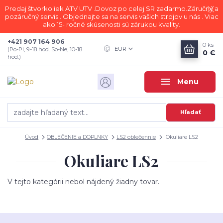
Predaj štvorkoliek ATV UTV .Dovoz po celej SR zadarmo.Záručný a
pozáručný servis . Objednajte sa na servis vašich strojov u nás . Viac
ako 15- ročné skúsenosti sú zárukou kvality.
+421 907 164 906
0
ks
EUR
(Po-Pi, 9-18 hod. So-Ne, 10-18
0 €
hod.)
Menu
Hľadať
Úvod
OBLEČENIE a DOPLNKY
LS2 oblečennie
Okuliare LS2
Okuliare LS2
V tejto kategórii nebol nájdený žiadny tovar.