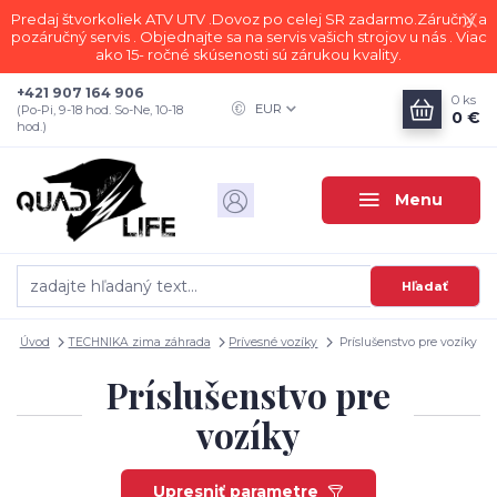
Predaj štvorkoliek ATV UTV .Dovoz po celej SR zadarmo.Záručný a
pozáručný servis . Objednajte sa na servis vašich strojov u nás . Viac
ako 15- ročné skúsenosti sú zárukou kvality.
+421 907 164 906
0
ks
EUR
(Po-Pi, 9-18 hod. So-Ne, 10-18
0 €
hod.)
Menu
Hľadať
Úvod
TECHNIKA zima záhrada
Prívesné vozíky
Príslušenstvo pre vozíky
Príslušenstvo pre
vozíky
Upresniť parametre