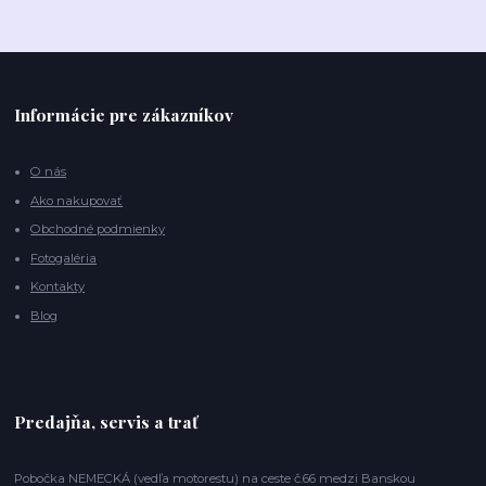
Informácie pre zákazníkov
O nás
Ako nakupovať
Obchodné podmienky
Fotogaléria
Kontakty
Blog
Predajňa, servis a trať
Pobočka NEMECKÁ (vedľa motorestu) na ceste č.66 medzi Banskou