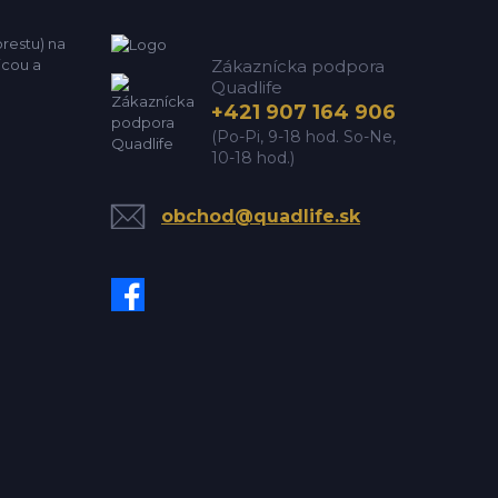
estu) na
icou a
Zákaznícka podpora
Quadlife
+421 907 164 906
(Po-Pi, 9-18 hod. So-Ne,
10-18 hod.)
obchod@quadlife.sk