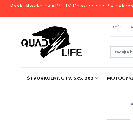
Predaj štvorkoliek ATV UTV .Dovoz po celej SR zadarmo.Z
O nás
A
ŠTVORKOLKY, UTV, SxS, 8x8
MOTOCYK
Ú