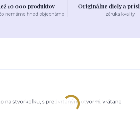
než 10 000 produktov
Originálne diely a prís
 čo nemáme hned objednáme
záruka kvality
 na štvorkolku, s predvŕtanými otvormi, vrátane