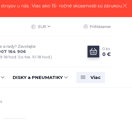
strojov u nás . Viac ako 15- ročné skúsenosti sú zárukou
EUR
Prihlásenie
 si rady? Zavolajte.
0
ks
907 164 906
0 €
 9-18 hod. So-Ne, 10-18 hod.)
DISKY a PNEUMATIKY
Viac
99