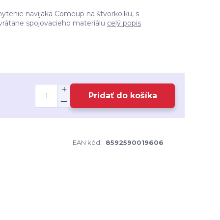
ytenie navijaka Comeup na štvorkolku, s
vrátane spojovacieho materiálu
celý popis
Pridať do košíka
EAN kód:
8592590019606