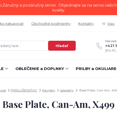
áručný a pozáručný servis . Objednajte sa na servis vašich 
kvality.
ko nakupovať
Obchodné podmienky
Kontakty
Viac
Neviete
+421 
Hľadať
(Po-Pi,
LE
OBLEČENIE a DOPLNKY
PRILBY a OKULIARE
vod
PRÍSLUŠENSTVO
Navijáky
adaptéry
Base Plate, Can-Am, X4
Base Plate, Can-Am, X499