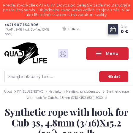
Predaj štvorkoliek ATV UTV .Dovoz po celej SR zadarmo.Záručný a
pozáručný servis . Objednajte sa na servis vašich strojov u nás . Viac
ako 15- ročné skúsenosti sú zárukou kvality.
+421 907 164 906
0
ks
EUR
(Po-Pi, 9-18 hod. So-Ne, 10-18
0 €
hod.)
Menu
Hľadať
Úvod
PRÍSLUŠENSTVO
Navijáky
Navijáky príslušenstvo
Synthetic rope
with hook for Cub 3s, 4.8mm (3/16)X15.2 (50´), 3000 lb
Synthetic rope with hook for
Cub 3s, 4.8mm (3/16)X15.2