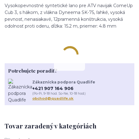
Vysokopevnostné syntetické lano pre ATV navijak ComeUp
Cub 3, s hákom, z vlákna Dyneema SK-75, ľahké, vysoká
pevnosť, nenasiakavé, 12pramenná konštrukcia, vysoká
odolnosť proti oderu, dĺžka: 15.2 m, priemer: 4.8 mm
Potrebujete poradiť?
Zákaznícka podpora Quadlife
+421 907 164 906
(Po-Pi, 9-18 hod. So-Ne, 10-18 hod.)
obchod@quadlife.sk
Tovar zaradený v kategóriách