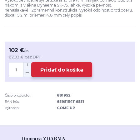
Vysokopevnostné syntetické lano pre ATV navijak ComeUp Cub 3, s
hákom, z vlákna Dyneema SK-75, ľahké, vysoká pevnosť,
nenasiakavé, 12pramenná konštrukcia, vysoká odolnosť proti oderu,
dĺžka: 15.2 m, priemer: 4.8 mm
celý popis
102 €
/
ks
82,93 €
bez DPH
Pridať do košíka
Číslo produktu:
881952
EAN kód:
8595154116551
Výrobca:
COME UP
Doprava ZDARMA