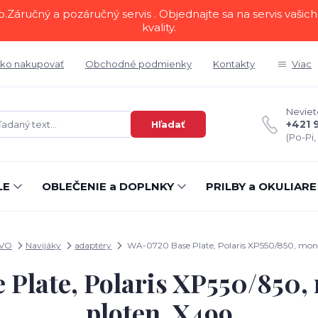
áručný a pozáručný servis . Objednajte sa na servis vašich 
kvality.
ko nakupovať
Obchodné podmienky
Kontakty
Viac
Neviete
+421 
Hľadať
(Po-Pi,
LE
OBLEČENIE a DOPLNKY
PRILBY a OKULIARE
TVO
Navijáky
adaptéry
WA-0720 Base Plate, Polaris XP550/850, mont
Plate, Polaris XP550/850,
ploten, X499