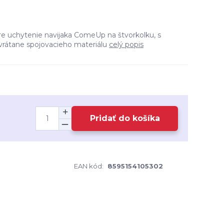
re uchytenie navijaka ComeUp na štvorkolku, s
vrátane spojovacieho materiálu
celý popis
Pridať do košíka
2
EAN kód:
8595154105302