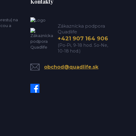
Kontakty
estu) na
icou a
Zákaznícka podpora
Quadlife
+421 907 164 906
(Po-Pi, 9-18 hod. So-Ne,
10-18 hod.)
obchod@quadlife.sk