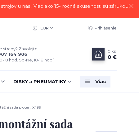
strojov u nás . Viac ako 15- ročné skúsenosti sú zárukou
EUR
Prihlásenie
 si rady? Zavolajte.
0
ks
907 164 906
0 €
 9-18 hod. So-Ne, 10-18 hod.)
DISKY a PNEUMATIKY
Viac
ážní sada ploten, X499
 montážní sada