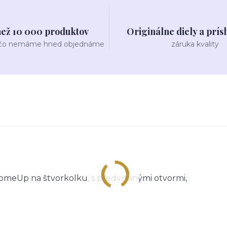
než 10 000 produktov
Originálne diely a prís
 čo nemáme hned objednáme
záruka kvality
ComeUp na štvorkolku, s predvŕtanými otvormi,