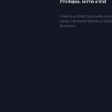
Predajňa, servis a trať
Pobočka NEMECKÁ (vedľa motor
ceste č.66 medzi Banskou Bystr
Breznom.