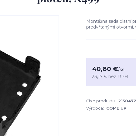
Montážna sada platní p
predvŕtanými otvormi, 
40,80 €
/
ks
33,17 €
bez DPH
Číslo produktu:
215047
Výrobca:
COME UP