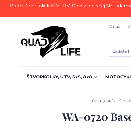
Predaj štvorkoliek ATV UTV .Dovoz po celej SR zadarmo.Z
O nás
A
ŠTVORKOLKY, UTV, SxS, 8x8
MOTOCYK
Úvod
PRÍSLUŠENS
WA-0720 Base 