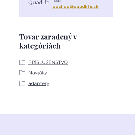
hod.)
obchod@quadlife.sk
Tovar zaradený v
kategóriách
PRÍSLUŠENSTVO
Navijáky
adaptéry