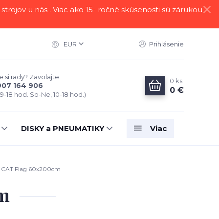
strojov u nás . Viac ako 15- ročné skúsenosti sú zárukou
EUR
Prihlásenie
 si rady? Zavolajte.
0
ks
907 164 906
0 €
 9-18 hod. So-Ne, 10-18 hod.)
DISKY a PNEUMATIKY
Viac
 CAT Flag 60x200cm
m