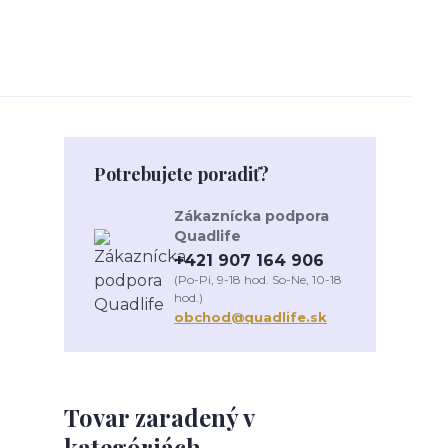
Potrebujete poradiť?
Zákaznícka podpora
Quadlife
+421 907 164 906
(Po-Pi, 9-18 hod. So-Ne, 10-18
hod.)
obchod@quadlife.sk
Tovar zaradený v
kategóriách