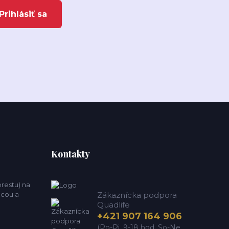
Prihlásiť sa
Kontakty
estu) na
icou a
Zákaznícka podpora
Quadlife
+421 907 164 906
(Po-Pi, 9-18 hod. So-Ne,