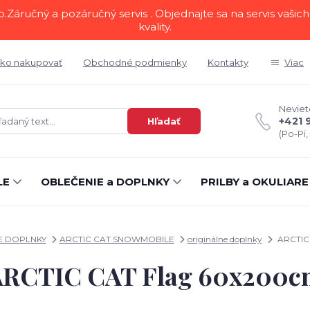
áručný a pozáručný servis . Objednajte sa na servis vašich 
kvality.
ko nakupovať
Obchodné podmienky
Kontakty
Viac
Neviete
+421 
Hľadať
(Po-Pi,
LE
OBLEČENIE a DOPLNKY
PRILBY a OKULIARE
E DOPLNKY
ARCTIC CAT SNOWMOBILE
originálne doplnky
ARCTIC
ARCTIC CAT Flag 60x200c