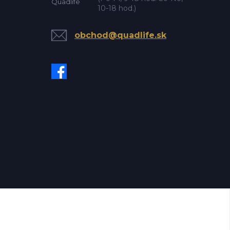
10-18 hod.)
obchod@quadlife.sk