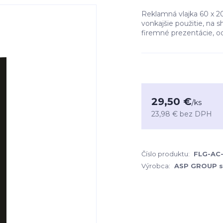
Reklamná vlajka 60 x 2
vonkajšie použitie, na 
firemné prezentácie, o
29,50 €
/
ks
23,98 €
bez DPH
Číslo produktu:
FLG-AC
Výrobca:
ASP GROUP s.