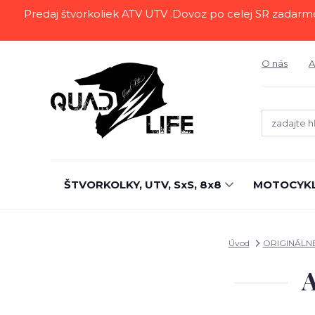
Predaj štvorkoliek ATV UTV .Dovoz po celej SR zadarmo.Z
O nás
A
ŠTVORKOLKY, UTV, SxS, 8x8
MOTOCYK
Úvod
ORIGINÁLN