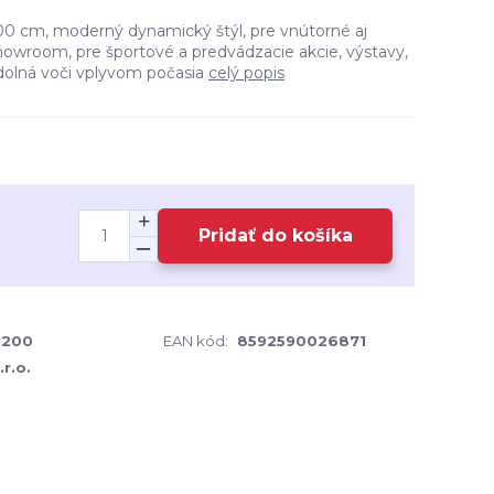
00 cm, moderný dynamický štýl, pre vnútorné aj
showroom, pre športové a predvádzacie akcie, výstavy,
dolná voči vplyvom počasia
celý popis
Pridať do košíka
-200
EAN kód:
8592590026871
r.o.