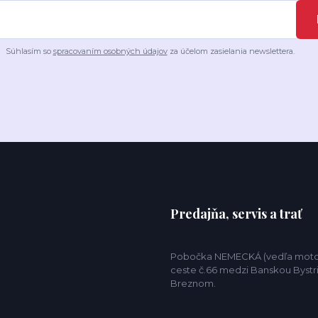
Súhlasím so
spracovaním osobných údajov
za účelom zasielania newslettera.
Predajňa, servis a trať
Pobočka NEMECKÁ (vedľa motor
ceste č.66 medzi Banskou Bystr
Breznom.