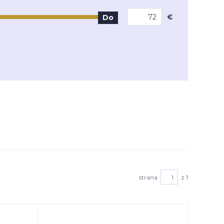
€
Do
strana
z 1