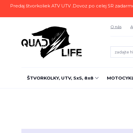
Predaj štvorkoliek ATV UTV .Dovoz po celej SR zadarmo.Z
O nás
A
ŠTVORKOLKY, UTV, SxS, 8x8
MOTOCYK