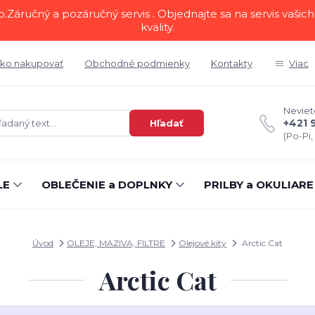
áručný a pozáručný servis . Objednajte sa na servis vašich 
kvality.
ko nakupovať
Obchodné podmienky
Kontakty
Viac
Neviete
+421 
Hľadať
(Po-Pi,
LE
OBLEČENIE a DOPLNKY
PRILBY a OKULIARE
Úvod
OLEJE, MAZIVA, FILTRE
Olejové kity
Arctic Cat
Arctic Cat