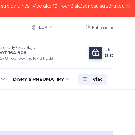
strojov u nás . Viac ako 15- ročné skúsenosti sú zárukou
EUR
Prihlásenie
 si rady? Zavolajte.
0
ks
907 164 906
0 €
 9-18 hod. So-Ne, 10-18 hod.)
DISKY a PNEUMATIKY
Viac