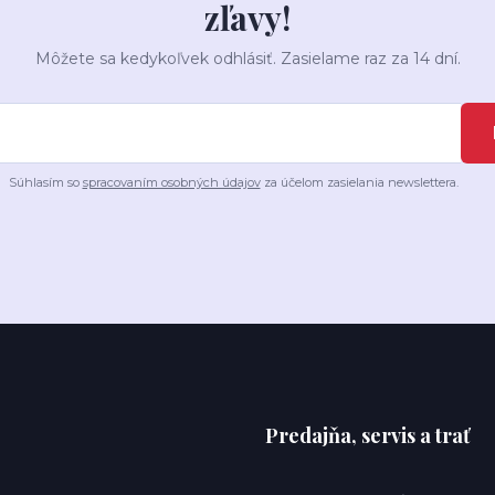
zľavy!
Môžete sa kedykoľvek odhlásiť. Zasielame raz za 14 dní.
Súhlasím so
spracovaním osobných údajov
za účelom zasielania newslettera.
Predajňa, servis a trať