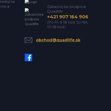
estu) na
icou a
Zákaznícka podpora
Quadlife
+421 907 164 906
(Po-Pi, 9-18 hod. So-Ne,
10-18 hod.)
obchod@quadlife.sk