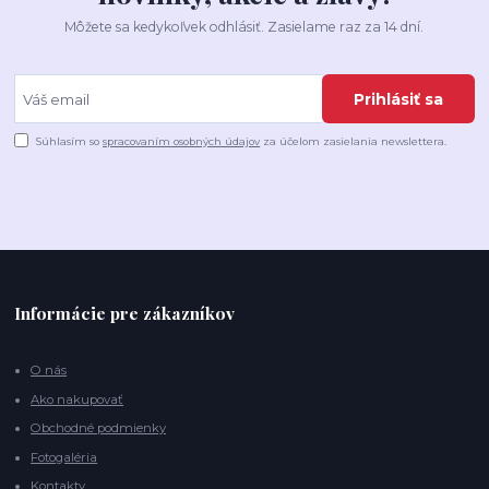
Môžete sa kedykoľvek odhlásiť. Zasielame raz za 14 dní.
Prihlásiť sa
Súhlasím so
spracovaním osobných údajov
za účelom zasielania newslettera.
Informácie pre zákazníkov
O nás
Ako nakupovať
Obchodné podmienky
Fotogaléria
Kontakty