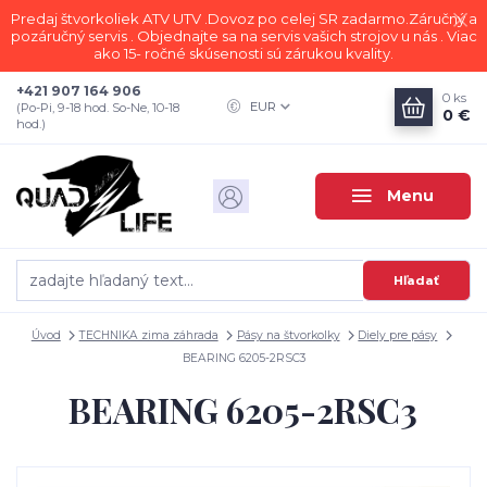
Predaj štvorkoliek ATV UTV .Dovoz po celej SR zadarmo.Záručný a
pozáručný servis . Objednajte sa na servis vašich strojov u nás . Viac
ako 15- ročné skúsenosti sú zárukou kvality.
+421 907 164 906
0
ks
EUR
(Po-Pi, 9-18 hod. So-Ne, 10-18
0 €
hod.)
Menu
Hľadať
Úvod
TECHNIKA zima záhrada
Pásy na štvorkolky
Diely pre pásy
BEARING 6205-2RSC3
BEARING 6205-2RSC3