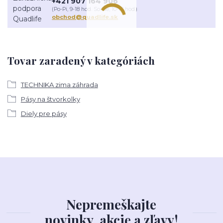
+421 907 164 906
(Po-Pi, 9-18 hod. So-Ne, 10-18 hod.)
obchod@quadlife.sk
Tovar zaradený v kategóriách
TECHNIKA zima záhrada
Pásy na štvorkolky
Diely pre pásy
Nepremeškajte
novinky, akcie a zľavy!