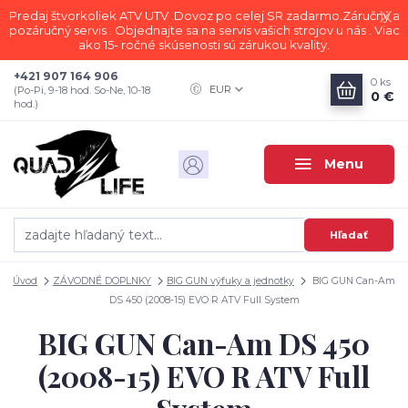
Predaj štvorkoliek ATV UTV .Dovoz po celej SR zadarmo.Záručný a
pozáručný servis . Objednajte sa na servis vašich strojov u nás . Viac
ako 15- ročné skúsenosti sú zárukou kvality.
+421 907 164 906
0
ks
EUR
(Po-Pi, 9-18 hod. So-Ne, 10-18
0 €
hod.)
Menu
Hľadať
Úvod
ZÁVODNÉ DOPLNKY
BIG GUN výfuky a jednotky
BIG GUN Can-Am
DS 450 (2008-15) EVO R ATV Full System
BIG GUN Can-Am DS 450
(2008-15) EVO R ATV Full