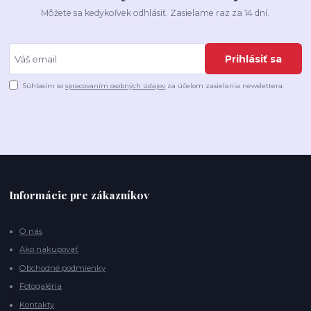
Môžete sa kedykoľvek odhlásiť. Zasielame raz za 14 dní.
Prihlásiť sa
Súhlasím so
spracovaním osobných údajov
za účelom zasielania newslettera.
Informácie pre zákazníkov
O nás
Ako nakupovať
Obchodné podmienky
Fotogaléria
Kontakty