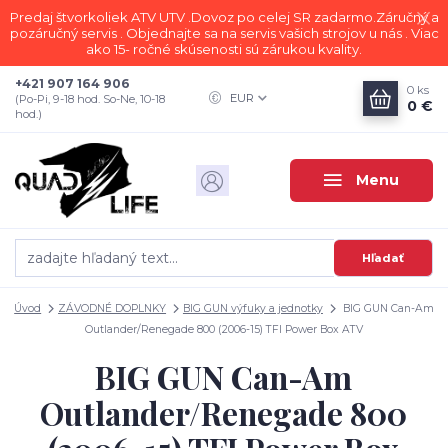
Predaj štvorkoliek ATV UTV .Dovoz po celej SR zadarmo.Záručný a
pozáručný servis . Objednajte sa na servis vašich strojov u nás . Viac
ako 15- ročné skúsenosti sú zárukou kvality.
+421 907 164 906
0
ks
EUR
(Po-Pi, 9-18 hod. So-Ne, 10-18
0 €
hod.)
Menu
Hľadať
Úvod
ZÁVODNÉ DOPLNKY
BIG GUN výfuky a jednotky
BIG GUN Can-Am
Outlander/Renegade 800 (2006-15) TFI Power Box ATV
BIG GUN Can-Am
Outlander/Renegade 800