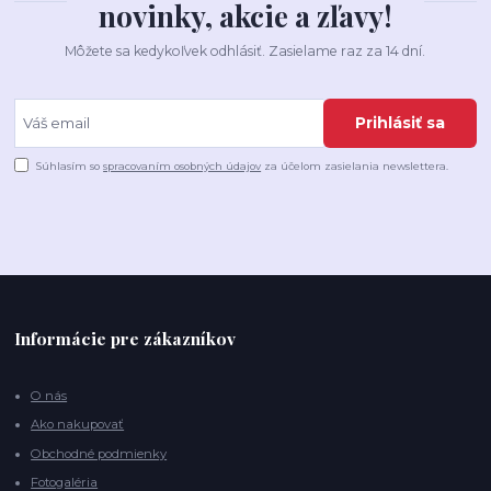
novinky, akcie a zľavy!
Môžete sa kedykoľvek odhlásiť. Zasielame raz za 14 dní.
Prihlásiť sa
Súhlasím so
spracovaním osobných údajov
za účelom zasielania newslettera.
Informácie pre zákazníkov
O nás
Ako nakupovať
Obchodné podmienky
Fotogaléria