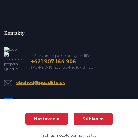
Kontakty
Zákaznícka podpora Quadlife
+421 907 164 906
(Po-Pi, 9-18 hod. So-Ne, 10-18 hod.)
obchod@quadlife.sk
Súhlasím
Nastavenia
DanTrade house s.r.o. Všetky práva vyhradené
Súhlas môžete odmietnuť
tu
.
Vytvorené na
Eshop-rychlo.sk