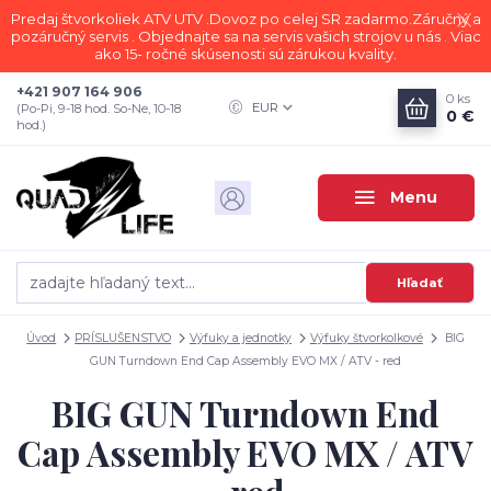
Predaj štvorkoliek ATV UTV .Dovoz po celej SR zadarmo.Záručný a
pozáručný servis . Objednajte sa na servis vašich strojov u nás . Viac
ako 15- ročné skúsenosti sú zárukou kvality.
+421 907 164 906
0
ks
EUR
(Po-Pi, 9-18 hod. So-Ne, 10-18
0 €
hod.)
Menu
Hľadať
Úvod
PRÍSLUŠENSTVO
Výfuky a jednotky
Výfuky štvorkolkové
BIG
GUN Turndown End Cap Assembly EVO MX / ATV - red
BIG GUN Turndown End
Cap Assembly EVO MX / ATV