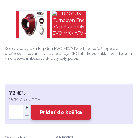
Koncovka výfuku Big Gun EVO MX/ATV, z hlbokoťažnej ocele,
práškovo lakované, sada obsahuje CNC hliníkovú základovú dosku a
4 nerezové imbusové skrutky
celý popis
72 €
/
ks
58,54 €
bez DPH
Pridať do košíka
Číslo produktu:
41-E0001