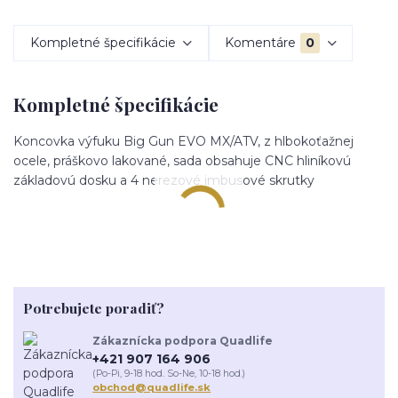
Kompletné špecifikácie
Komentáre
0
Kompletné špecifikácie
Koncovka výfuku Big Gun EVO MX/ATV, z hlbokoťažnej
ocele, práškovo lakované, sada obsahuje CNC hliníkovú
základovú dosku a 4 nerezové imbusové skrutky
Potrebujete poradiť?
Zákaznícka podpora Quadlife
+421 907 164 906
(Po-Pi, 9-18 hod. So-Ne, 10-18 hod.)
obchod@quadlife.sk