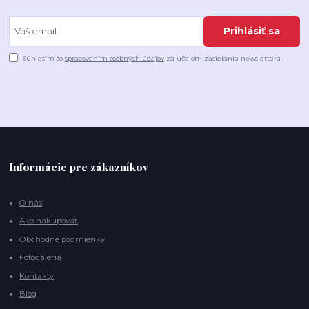
Prihlásiť sa
Súhlasím so
spracovaním osobných údajov
za účelom zasielania newslettera.
Informácie pre zákazníkov
O nás
Ako nakupovať
Obchodné podmienky
Fotogaléria
Kontakty
Blog