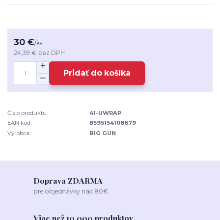
30 €
/
ks
24,39 €
bez DPH
Pridať do košíka
Číslo produktu:
41-UWRAP
EAN kód:
8595154108679
Výrobca:
BIG GUN
Doprava ZDARMA
pre objednávky nad 80€
Viac než 10 000 produktov