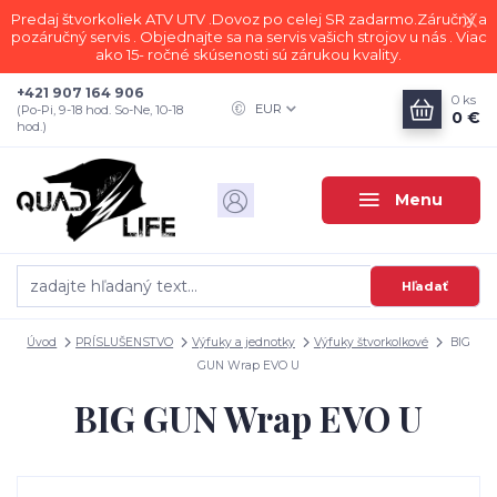
Predaj štvorkoliek ATV UTV .Dovoz po celej SR zadarmo.Záručný a
pozáručný servis . Objednajte sa na servis vašich strojov u nás . Viac
ako 15- ročné skúsenosti sú zárukou kvality.
+421 907 164 906
0
ks
EUR
(Po-Pi, 9-18 hod. So-Ne, 10-18
0 €
hod.)
Menu
Hľadať
Úvod
PRÍSLUŠENSTVO
Výfuky a jednotky
Výfuky štvorkolkové
BIG
GUN Wrap EVO U
BIG GUN Wrap EVO U