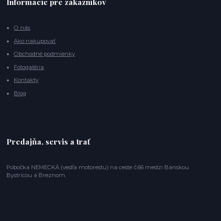
Informácie pre zákazníkov
O nás
Ako nakupovať
Obchodné podmienky
Fotogaléria
Kontakty
Blog
Predajňa, servis a trať
Pobočka NEMECKÁ (vedľa motorestu) na ceste č.66 medzi Banskou
Bystricou a Breznom.