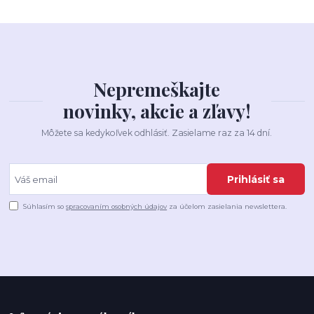
Nepremeškajte
novinky, akcie a zľavy!
Môžete sa kedykoľvek odhlásiť. Zasielame raz za 14 dní.
Prihlásiť sa
Súhlasím so
spracovaním osobných údajov
za účelom zasielania newslettera.