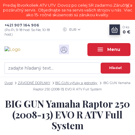
Predaj štvorkoliek ATV UTV .Dovoz po celej SR zadarmo.Záručný a
pozáručný servis . Objednajte sa na servis vašich strojov u nás . Viac
ako 15- ročné skúsenosti sú zárukou kvality.
+421 907 164 906
0
ks
EUR
(Po-Pi, 9-18 hod. So-Ne, 10-18
0 €
hod.)
Menu
Hľadať
Úvod
ZÁVODNÉ DOPLNKY
BIG GUN výfuky a jednotky
BIG GUN Yamaha
Raptor 250 (2008-13) EVO R ATV Full System
BIG GUN Yamaha Raptor 250
(2008-13) EVO R ATV Full
System