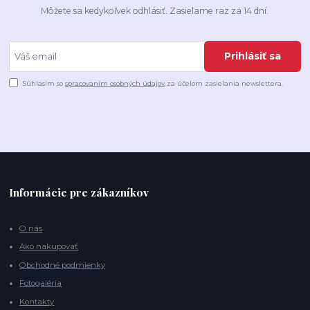
Môžete sa kedykoľvek odhlásiť. Zasielame raz za 14 dní.
Prihlásiť sa
Súhlasím so
spracovaním osobných údajov
za účelom zasielania newslettera.
Informácie pre zákazníkov
O nás
Ako nakupovať
Obchodné podmienky
Fotogaléria
Kontakty