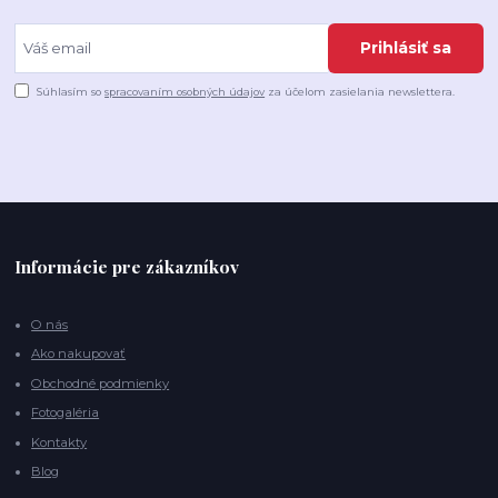
Prihlásiť sa
Súhlasím so
spracovaním osobných údajov
za účelom zasielania newslettera.
Informácie pre zákazníkov
O nás
Ako nakupovať
Obchodné podmienky
Fotogaléria
Kontakty
Blog