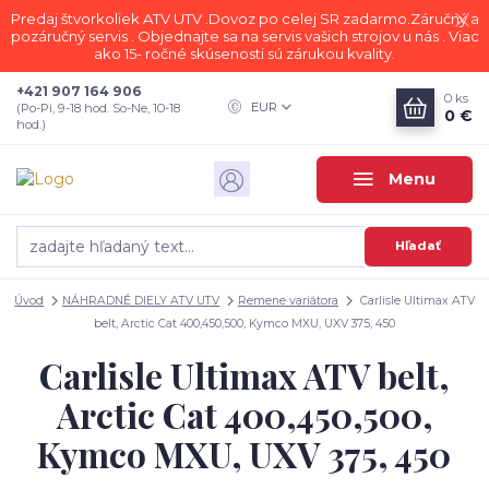
Predaj štvorkoliek ATV UTV .Dovoz po celej SR zadarmo.Záručný a
pozáručný servis . Objednajte sa na servis vašich strojov u nás . Viac
ako 15- ročné skúsenosti sú zárukou kvality.
+421 907 164 906
0
ks
EUR
(Po-Pi, 9-18 hod. So-Ne, 10-18
0 €
hod.)
Menu
Hľadať
Úvod
NÁHRADNÉ DIELY ATV UTV
Remene variátora
Carlisle Ultimax ATV
belt, Arctic Cat 400,450,500, Kymco MXU, UXV 375, 450
Carlisle Ultimax ATV belt,
Arctic Cat 400,450,500,
Kymco MXU, UXV 375, 450