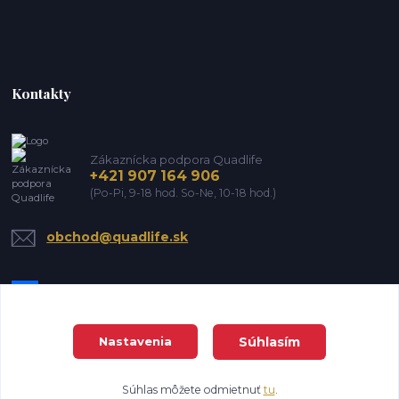
Kontakty
Zákaznícka podpora Quadlife
+421 907 164 906
(Po-Pi, 9-18 hod. So-Ne, 10-18 hod.)
obchod@quadlife.sk
Súhlasím
Nastavenia
DanTrade house s.r.o. Všetky práva vyhradené
Súhlas môžete odmietnuť
tu
.
Vytvorené na
Eshop-rychlo.sk