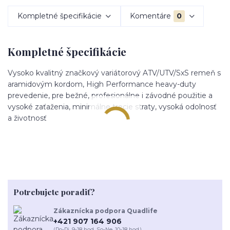
Kompletné špecifikácie
Komentáre
0
Kompletné špecifikácie
Vysoko kvalitný značkový variátorový ATV/UTV/SxS remeň s
aramidovým kordom, High Performance heavy-duty
prevedenie, pre bežné, profesionálne i závodné použitie a
vysoké zaťaženia, minimálne trecie straty, vysoká odolnosť
a životnosť
Potrebujete poradiť?
Zákaznícka podpora Quadlife
+421 907 164 906
(Po-Pi, 9-18 hod. So-Ne, 10-18 hod.)