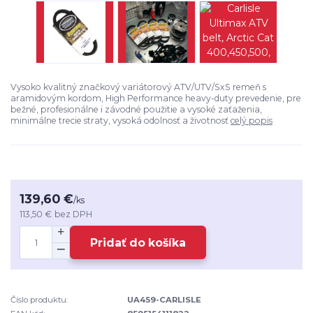
Vysoko kvalitný značkový variátorový ATV/UTV/SxS remeň s
aramidovým kordom, High Performance heavy-duty prevedenie, pre
bežné, profesionálne i závodné použitie a vysoké zaťaženia,
minimálne trecie straty, vysoká odolnosť a životnosť
celý popis
139,60 €
/
ks
113,50 €
bez DPH
Pridať do košíka
Číslo produktu:
UA459-CARLISLE