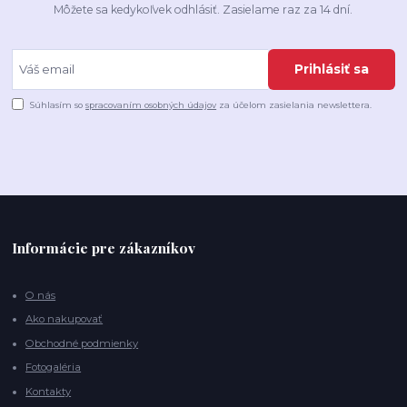
Môžete sa kedykoľvek odhlásiť. Zasielame raz za 14 dní.
Prihlásiť sa
Súhlasím so
spracovaním osobných údajov
za účelom zasielania newslettera.
Informácie pre zákazníkov
O nás
Ako nakupovať
Obchodné podmienky
Fotogaléria
Kontakty