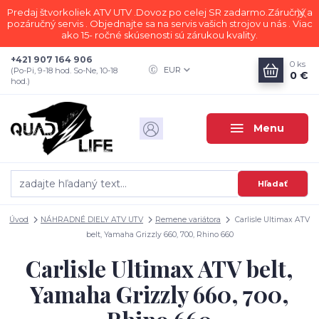
Predaj štvorkoliek ATV UTV .Dovoz po celej SR zadarmo.Záručný a
pozáručný servis . Objednajte sa na servis vašich strojov u nás . Viac
ako 15- ročné skúsenosti sú zárukou kvality.
+421 907 164 906
0
ks
EUR
(Po-Pi, 9-18 hod. So-Ne, 10-18
0 €
hod.)
Menu
Hľadať
Úvod
NÁHRADNÉ DIELY ATV UTV
Remene variátora
Carlisle Ultimax ATV
belt, Yamaha Grizzly 660, 700, Rhino 660
Carlisle Ultimax ATV belt,
Yamaha Grizzly 660, 700,