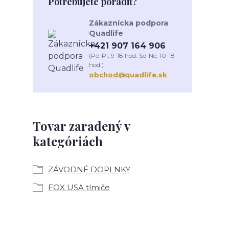
Potrebujete poradiť?
Zákaznícka podpora
Quadlife
+421 907 164 906
(Po-Pi, 9-18 hod. So-Ne, 10-18
hod.)
obchod@quadlife.sk
Tovar zaradený v
kategóriách
ZÁVODNÉ DOPLNKY
FOX USA tlmiče