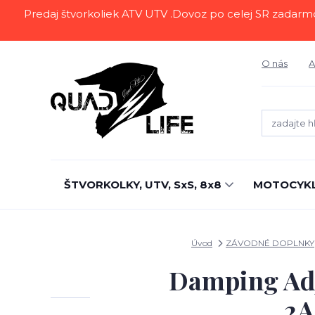
Predaj štvorkoliek ATV UTV .Dovoz po celej SR zadarmo.Z
O nás
A
ŠTVORKOLKY, UTV, SxS, 8x8
MOTOCYK
Úvod
ZÁVODNÉ DOPLNKY
Damping Adj
2A