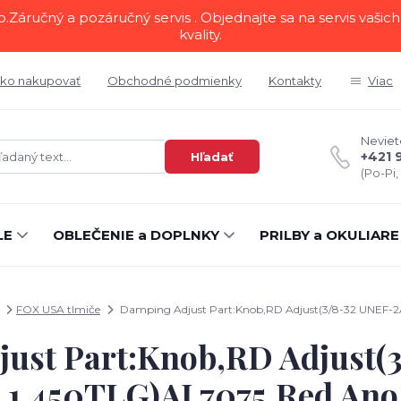
áručný a pozáručný servis . Objednajte sa na servis vašich 
kvality.
ko nakupovať
Obchodné podmienky
Kontakty
Viac
Neviete
+421 
Hľadať
(Po-Pi,
LE
OBLEČENIE a DOPLNKY
PRILBY a OKULIARE
FOX USA tlmiče
Damping Adjust Part:Knob,RD Adjust(3/8-32 UNEF-2A,
ust Part:Knob,RD Adjust(
,1.450TLG)AI 7075,Red Ano 