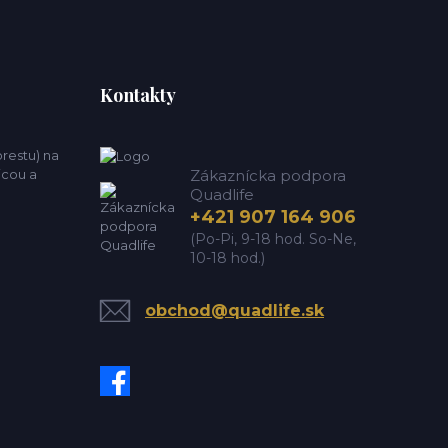
Kontakty
estu) na
icou a
Zákaznícka podpora
Quadlife
+421 907 164 906
(Po-Pi, 9-18 hod. So-Ne,
10-18 hod.)
obchod@quadlife.sk