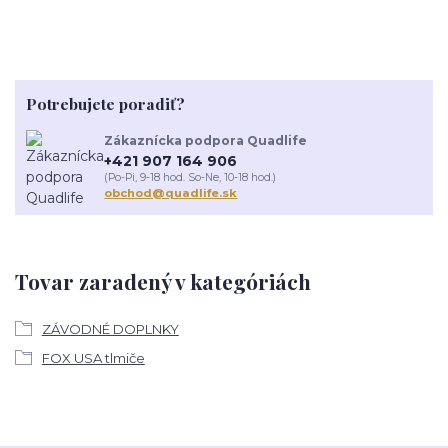
Potrebujete poradiť?
Zákaznícka podpora Quadlife
+421 907 164 906
(Po-Pi, 9-18 hod. So-Ne, 10-18 hod.)
obchod@quadlife.sk
Tovar zaradený v kategóriách
ZÁVODNÉ DOPLNKY
FOX USA tlmiče