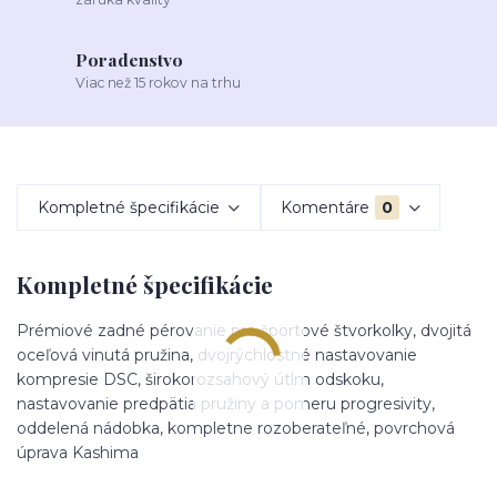
Poradenstvo
Viac než 15 rokov na trhu
Kompletné špecifikácie
Komentáre
0
Kompletné špecifikácie
Prémiové zadné pérovanie pre športové štvorkolky, dvojitá
oceľová vinutá pružina, dvojrýchlostné nastavovanie
kompresie DSC, širokorozsahový útlm odskoku,
nastavovanie predpätia pružiny a pomeru progresivity,
oddelená nádobka, kompletne rozoberateľné, povrchová
úprava Kashima