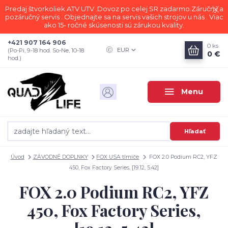
Predaj štvorkoliek ATV UTV .Dovoz po celej SR zadarmo.Záručný a
pozáručný servis . Objednajte sa na servis vašich strojov u nás . Viac
ako 15- ročné skúsenosti sú zárukou kvality.
+421 907 164 906
0
ks
EUR
(Po-Pi, 9-18 hod. So-Ne, 10-18
0 €
hod.)
Menu
Hľadať
Úvod
ZÁVODNÉ DOPLNKY
FOX USA tlmiče
FOX 2.0 Podium RC2, YFZ
450, Fox Factory Series, [19.12, 5.42]
FOX 2.0 Podium RC2, YFZ
450, Fox Factory Series,