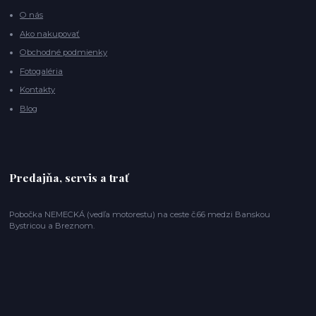
O nás
Ako nakupovať
Obchodné podmienky
Fotogaléria
Kontakty
Blog
Predajňa, servis a trať
Pobočka NEMECKÁ (vedľa motorestu) na ceste č.66 medzi Banskou
Bystricou a Breznom.