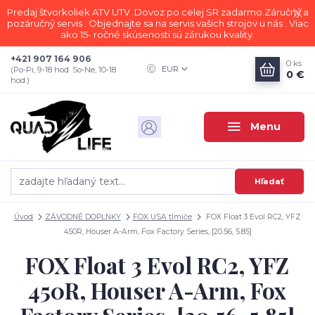
Predaj štvorkoliek ATV UTV .Dovoz po celej SR zadarmo.Záručný a
pozáručný servis . Objednajte sa na servis vašich strojov u nás . Viac
ako 15- ročné skúsenosti sú zárukou kvality.
+421 907 164 906
0
ks
EUR
(Po-Pi, 9-18 hod. So-Ne, 10-18
0 €
hod.)
Menu
Hľadať
Úvod
ZÁVODNÉ DOPLNKY
FOX USA tlmiče
FOX Float 3 Evol RC2, YFZ
450R, Houser A-Arm, Fox Factory Series, [20.56, 5.85]
FOX Float 3 Evol RC2, YFZ
450R, Houser A-Arm, Fox