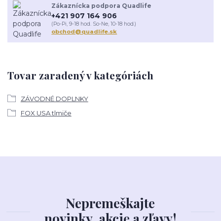
Zákaznícka podpora Quadlife
+421 907 164 906
(Po-Pi, 9-18 hod. So-Ne, 10-18 hod.)
obchod@quadlife.sk
Tovar zaradený v kategóriách
ZÁVODNÉ DOPLNKY
FOX USA tlmiče
Nepremeškajte
novinky, akcie a zľavy!