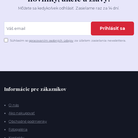
Môžete sa kedykoľvek odhlásiť. Zasielame raz za 14 dní.
Prihlásiť sa
Súhlasím so
spracovaním osobných údajov
za účelom zasielania newslettera.
Informácie pre zákazníkov
O nás
Ako nakupovať
Obchodné podmienky
Fotogaléria
Kontakty