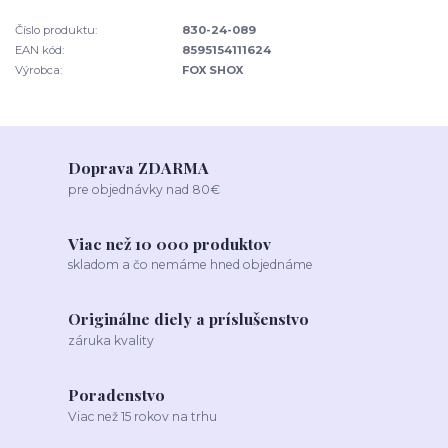
Číslo produktu:
830-24-089
EAN kód:
8595154111624
Výrobca:
FOX SHOX
Doprava ZDARMA
pre objednávky nad 80€
Viac než 10 000 produktov
skladom a čo nemáme hned objednáme
Originálne diely a príslušenstvo
záruka kvality
Poradenstvo
Viac než 15 rokov na trhu