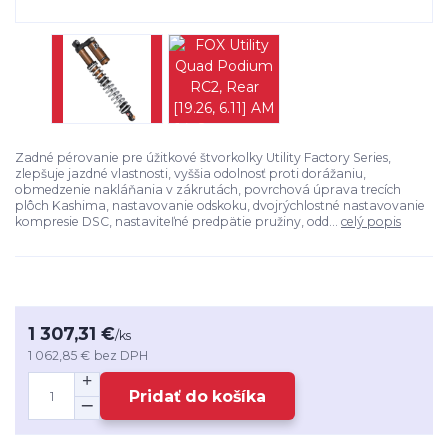
Zadné pérovanie pre úžitkové štvorkolky Utility Factory Series,
zlepšuje jazdné vlastnosti, vyššia odolnosť proti dorážaniu,
obmedzenie nakláňania v zákrutách, povrchová úprava trecích
plôch Kashima, nastavovanie odskoku, dvojrýchlostné nastavovanie
kompresie DSC, nastaviteľné predpätie pružiny, odd...
celý popis
1 307,31 €
/
ks
1 062,85 €
bez DPH
Pridať do košíka