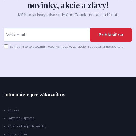
novinky, akcie a zľavy!
Môžete sa kedykoľvek odhlásiť. Zasielame raz za 14 dní.
Prihlásiť sa
Súhlasím so
spracovaním osobných údajov
za účelom zasielania newslettera.
Informácie pre zákazníkov
O nás
Ako nakupovať
Obchodné podmienky
Fotogaléria