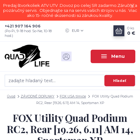
Predaj štvorkoliek ATV UTV .Dovoz po celej SR zadarmo.Záručný a
pozáručný servis . Objednajte sa na servis vašich strojov u nás . Viac
ako 15- ročné skúsenosti sú zárukou kvality.
+421 907 164 906
0
ks
EUR
(Po-Pi, 9-18 hod. So-Ne, 10-18
0 €
hod.)
Menu
Hľadať
Úvod
ZÁVODNÉ DOPLNKY
FOX USA tlmiče
FOX Utility Quad Podium
RC2, Rear [19.26, 6.11] AM 14, Sportsman XP
FOX Utility Quad Podium
RC2, Rear [19.26, 6.11] AM 14,