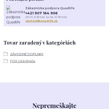
Zákaznícka podpora Quadlife
+421 907 164 906
(Po-Pi, 9-18 hod. So-Ne, 10-18 hod.)
obchod@quadlife.sk
Tovar zaradený v kategóriách
ZÁVODNÉ DOPLNKY
FOX USA tlmiče
Nepremeškajte