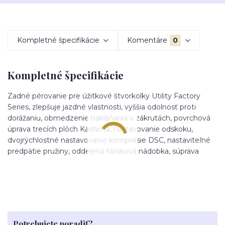
Kompletné špecifikácie
Komentáre
0
Kompletné špecifikácie
Zadné pérovanie pre úžitkové štvorkolky Utility Factory
Series, zlepšuje jazdné vlastnosti, vyššia odolnosť proti
dorážaniu, obmedzenie nakláňania v zákrutách, povrchová
úprava trecích plôch Kashima, nastavovanie odskoku,
dvojrýchlostné nastavovanie kompresie DSC, nastaviteľné
predpätie pružiny, oddelená hliníková nádobka, súprava
Potrebujete poradiť?