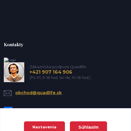
Kontakty
Zákaznícka podpora Quadlife
+421 907 164 906
(Po-Pi, 9-18 hod. So-Ne, 10-18 hod.)
obchod@quadlife.sk
Súhlasím
Nastavenia