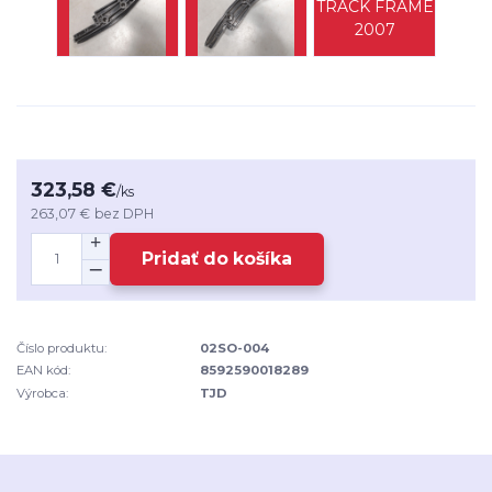
323,58 €
/
ks
263,07 €
bez DPH
Pridať do košíka
Číslo produktu:
02SO-004
EAN kód:
8592590018289
Výrobca:
TJD