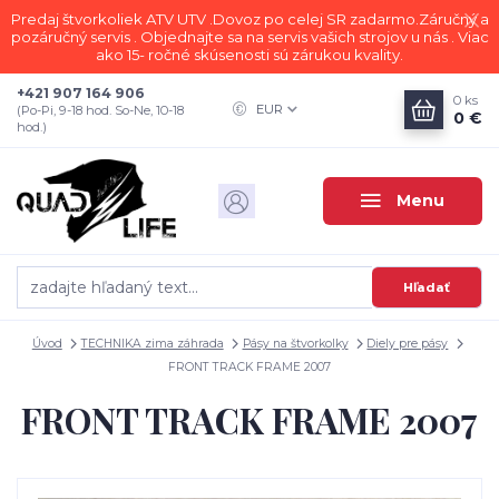
Predaj štvorkoliek ATV UTV .Dovoz po celej SR zadarmo.Záručný a
pozáručný servis . Objednajte sa na servis vašich strojov u nás . Viac
ako 15- ročné skúsenosti sú zárukou kvality.
+421 907 164 906
0
ks
EUR
(Po-Pi, 9-18 hod. So-Ne, 10-18
0 €
hod.)
Menu
Hľadať
Úvod
TECHNIKA zima záhrada
Pásy na štvorkolky
Diely pre pásy
FRONT TRACK FRAME 2007
FRONT TRACK FRAME 2007