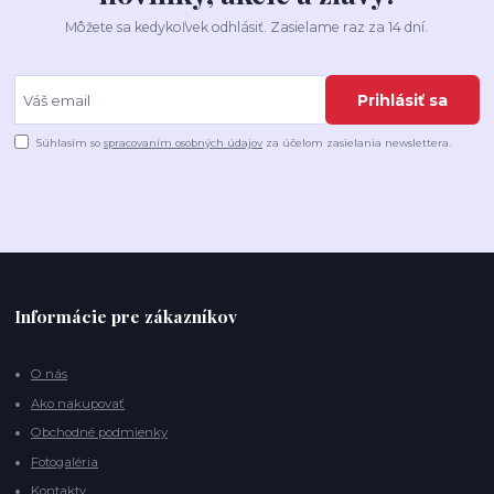
Môžete sa kedykoľvek odhlásiť. Zasielame raz za 14 dní.
Prihlásiť sa
Súhlasím so
spracovaním osobných údajov
za účelom zasielania newslettera.
Informácie pre zákazníkov
O nás
Ako nakupovať
Obchodné podmienky
Fotogaléria
Kontakty