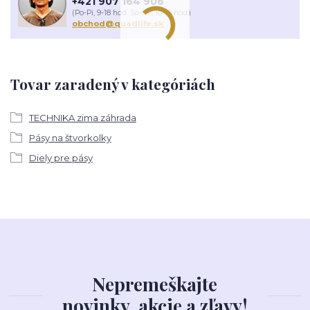
+421 907 164 906
(Po-Pi, 9-18 hod. So-Ne, 10-18 hod.)
obchod@quadlife.sk
Tovar zaradený v kategóriách
TECHNIKA zima záhrada
Pásy na štvorkolky
Diely pre pásy
Nepremeškajte
novinky, akcie a zľavy!