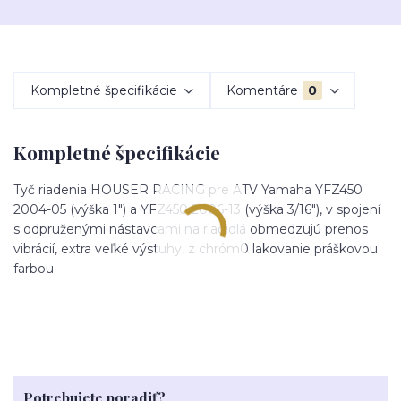
Kompletné špecifikácie
Komentáre
0
Kompletné špecifikácie
Tyč riadenia HOUSER RACING pre ATV Yamaha YFZ450
2004-05 (výška 1") a YFZ450 2006-13 (výška 3/16"), v spojení
s odpruženými nástavcami na riadidlá obmedzujú prenos
vibrácií, extra veľké výstuhy, z chróm0 lakovanie práškovou
farbou
Potrebujete poradiť?