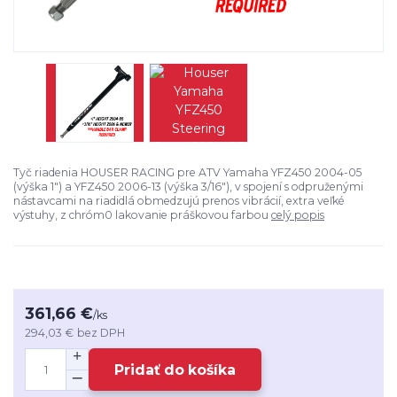
Tyč riadenia HOUSER RACING pre ATV Yamaha YFZ450 2004-05
(výška 1") a YFZ450 2006-13 (výška 3/16"), v spojení s odpruženými
nástavcami na riadidlá obmedzujú prenos vibrácií, extra veľké
výstuhy, z chróm0 lakovanie práškovou farbou
celý popis
361,66 €
/
ks
294,03 €
bez DPH
Pridať do košíka