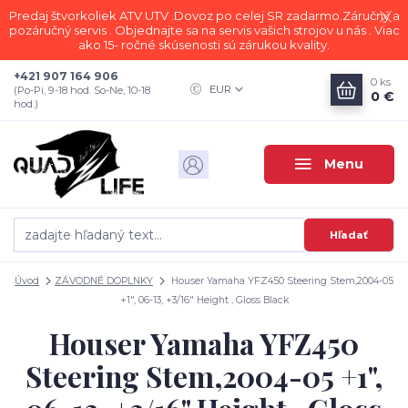
Predaj štvorkoliek ATV UTV .Dovoz po celej SR zadarmo.Záručný a
pozáručný servis . Objednajte sa na servis vašich strojov u nás . Viac
ako 15- ročné skúsenosti sú zárukou kvality.
+421 907 164 906
0
ks
EUR
(Po-Pi, 9-18 hod. So-Ne, 10-18
0 €
hod.)
Menu
Hľadať
Úvod
ZÁVODNÉ DOPLNKY
Houser Yamaha YFZ450 Steering Stem,2004-05
+1", 06-13, +3/16" Height , Gloss Black
Houser Yamaha YFZ450
Steering Stem,2004-05 +1",