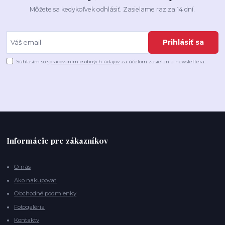
Môžete sa kedykoľvek odhlásiť. Zasielame raz za 14 dní.
Prihlásiť sa
Súhlasím so
spracovaním osobných údajov
za účelom zasielania newslettera.
Informácie pre zákazníkov
O nás
Ako nakupovať
Obchodné podmienky
Fotogaléria
Kontakty