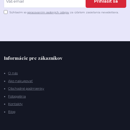
Prihlásiť sa
Súhlasím so
spracovaním osobných údajov
za účelom zasielania newslettera.
Informácie pre zákazníkov
O nás
Ako nakupovať
Obchodné podmienky
Fotogaléria
Kontakty
Blog