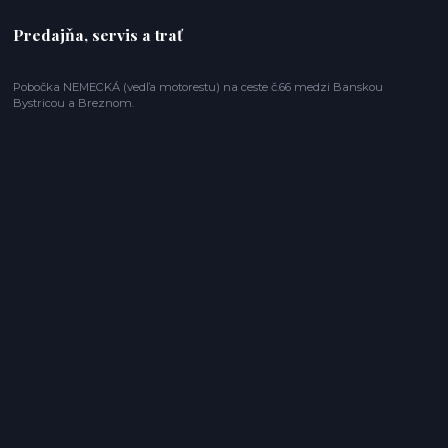
Predajňa, servis a trať
Pobočka NEMECKÁ (vedľa motorestu) na ceste č.66 medzi Banskou
Bystricou a Breznom.