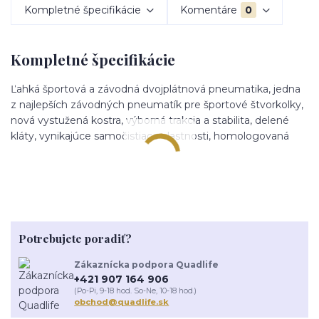
Kompletné špecifikácie
Komentáre
0
Kompletné špecifikácie
Ľahká športová a závodná dvojplátnová pneumatika, jedna
z najlepších závodných pneumatík pre športové štvorkolky,
nová vystužená kostra, výborná trakcia a stabilita, delené
kláty, vynikajúce samočistiace vlastnosti, homologovaná
Potrebujete poradiť?
Zákaznícka podpora Quadlife
+421 907 164 906
(Po-Pi, 9-18 hod. So-Ne, 10-18 hod.)
obchod@quadlife.sk