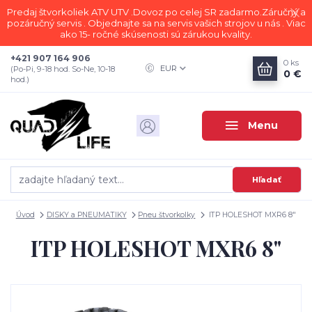
Predaj štvorkoliek ATV UTV .Dovoz po celej SR zadarmo.Záručný a
pozáručný servis . Objednajte sa na servis vašich strojov u nás . Viac
ako 15- ročné skúsenosti sú zárukou kvality.
+421 907 164 906
0
ks
EUR
(Po-Pi, 9-18 hod. So-Ne, 10-18
0 €
hod.)
Menu
Hľadať
Úvod
DISKY a PNEUMATIKY
Pneu štvorkolky
ITP HOLESHOT MXR6 8"
ITP HOLESHOT MXR6 8"