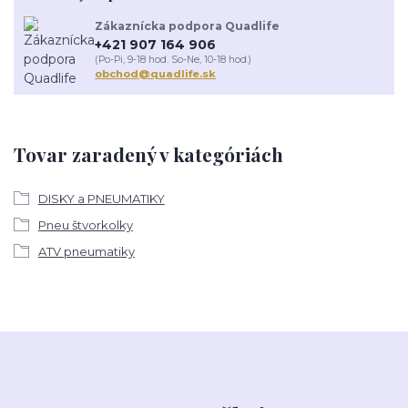
Zákaznícka podpora Quadlife
+421 907 164 906
(Po-Pi, 9-18 hod. So-Ne, 10-18 hod.)
obchod@quadlife.sk
Tovar zaradený v kategóriách
DISKY a PNEUMATIKY
Pneu štvorkolky
ATV pneumatiky