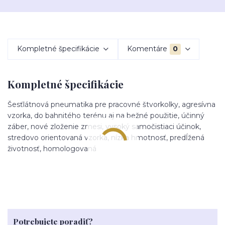
Kompletné špecifikácie
Komentáre
0
Kompletné špecifikácie
Šesťlátnová pneumatika pre pracovné štvorkolky, agresívna
vzorka, do bahnitého terénu aj na bežné použitie, účinný
záber, nové zloženie zmesi, vysoký samočistiaci účinok,
stredovo orientovaná vzorka, nízka hmotnosť, predĺžená
životnosť, homologovaná
Potrebujete poradiť?