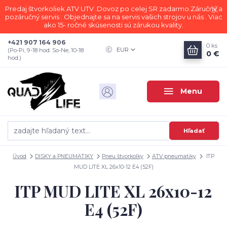
Predaj štvorkoliek ATV UTV .Dovoz po celej SR zadarmo.Záručný a
pozáručný servis . Objednajte sa na servis vašich strojov u nás . Viac
ako 15- ročné skúsenosti sú zárukou kvality.
+421 907 164 906
0
ks
EUR
(Po-Pi, 9-18 hod. So-Ne, 10-18
0 €
hod.)
Menu
Hľadať
Úvod
DISKY a PNEUMATIKY
Pneu štvorkolky
ATV pneumatiky
ITP
MUD LITE XL 26x10-12 E4 (52F)
ITP MUD LITE XL 26x10-12
E4 (52F)