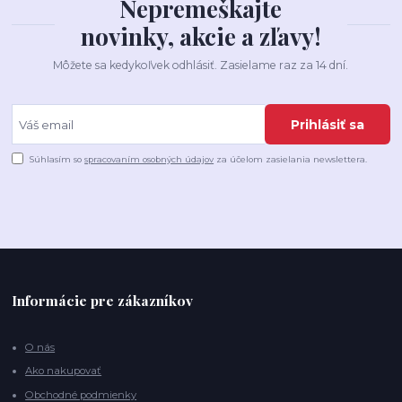
Nepremeškajte
novinky, akcie a zľavy!
Môžete sa kedykoľvek odhlásiť. Zasielame raz za 14 dní.
Prihlásiť sa
Súhlasím so
spracovaním osobných údajov
za účelom zasielania newslettera.
Informácie pre zákazníkov
O nás
Ako nakupovať
Obchodné podmienky