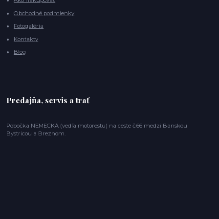
Ako nakupovať
Obchodné podmienky
Fotogaléria
Kontakty
Blog
Predajňa, servis a trať
Pobočka NEMECKÁ (vedľa motorestu) na ceste č.66 medzi Banskou
Bystricou a Breznom.