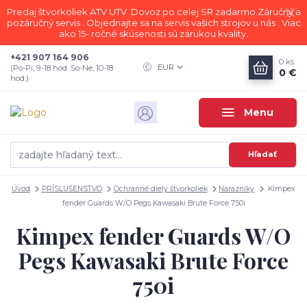
Predaj štvorkoliek ATV UTV .Dovoz po celej SR zadarmo.Záručný a
pozáručný servis . Objednajte sa na servis vašich strojov u nás . Viac
ako 15- ročné skúsenosti sú zárukou kvality.
+421 907 164 906
0
ks
EUR
(Po-Pi, 9-18 hod. So-Ne, 10-18
0 €
hod.)
Menu
Hľadať
Úvod
PRÍSLUŠENSTVO
Ochranné diely štvorkoliek
Nárazníky
Kimpex
fender Guards W/O Pegs Kawasaki Brute Force 750i
Kimpex fender Guards W/O
Pegs Kawasaki Brute Force
750i