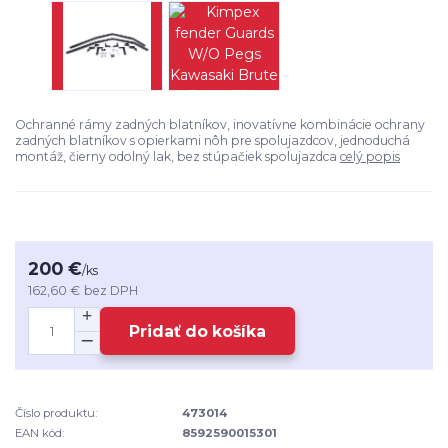
Ochranné rámy zadných blatníkov, inovatívne kombinácie ochrany
zadných blatníkov s opierkami nôh pre spolujazdcov, jednoduchá
montáž, čierny odolný lak, bez stúpačiek spolujazdca
celý popis
200 €
/
ks
162,60 €
bez DPH
Pridať do košíka
Číslo produktu:
473014
EAN kód:
8592590015301