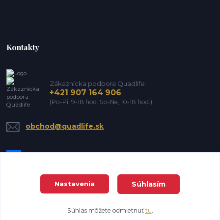
Kontakty
Zákaznícka podpora Quadlife
+421 907 164 906
(Po-Pi, 9-18 hod. So-Ne, 10-18 hod.)
obchod@quadlife.sk
Súhlasím
Nastavenia
DanTrade house s.r.o. Všetky práva vyhradené
Súhlas môžete odmietnuť
tu
.
Vytvorené na
Eshop-rychlo.sk