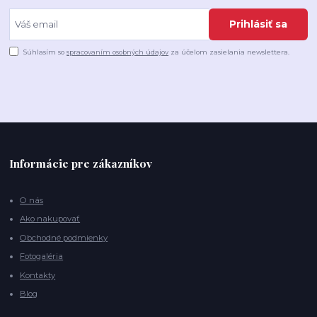
Prihlásiť sa
Súhlasím so
spracovaním osobných údajov
za účelom zasielania newslettera.
Informácie pre zákazníkov
O nás
Ako nakupovať
Obchodné podmienky
Fotogaléria
Kontakty
Blog