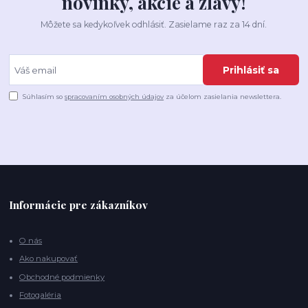
novinky, akcie a zľavy!
Môžete sa kedykoľvek odhlásiť. Zasielame raz za 14 dní.
Prihlásiť sa
Súhlasím so
spracovaním osobných údajov
za účelom zasielania newslettera.
Informácie pre zákazníkov
O nás
Ako nakupovať
Obchodné podmienky
Fotogaléria