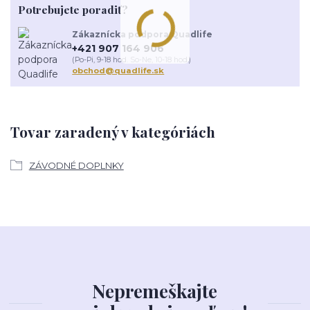
Potrebujete poradiť?
Zákaznícka podpora Quadlife
+421 907 164 906
(Po-Pi, 9-18 hod. So-Ne, 10-18 hod.)
obchod@quadlife.sk
Tovar zaradený v kategóriách
ZÁVODNÉ DOPLNKY
Nepremeškajte