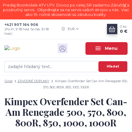
Predaj štvorkoliek ATV UTV .Dovoz po celej SR zadarmo.Záručný a
pozáručný servis . Objednajte sa na servis vašich strojov u nás . Viac
ako 15- ročné skúsenosti sú zárukou kvality.
+421 907 164 906
0
ks
EUR
(Po-Pi, 9-18 hod. So-Ne, 10-18
0 €
hod.)
Menu
Hľadať
Úvod
ZÁVODNÉ DOPLNKY
Kimpex Overfender Set Can-Am Renegade 500,
570, 800, 800R, 850, 1000, 1000R
Kimpex Overfender Set Can-
Am Renegade 500, 570, 800,
800R, 850, 1000, 1000R