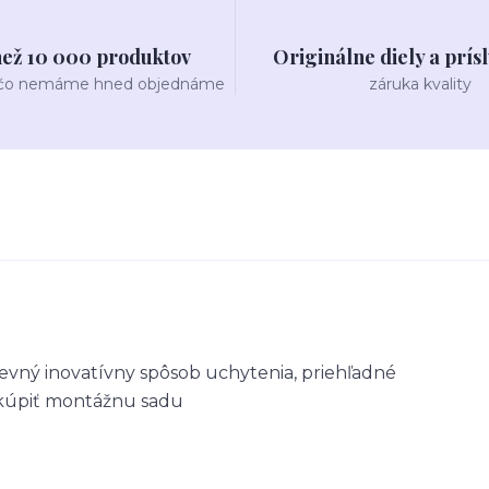
než 10 000 produktov
Originálne diely a prís
 čo nemáme hned objednáme
záruka kvality
pevný inovatívny spôsob uchytenia, priehľadné
okúpiť montážnu sadu