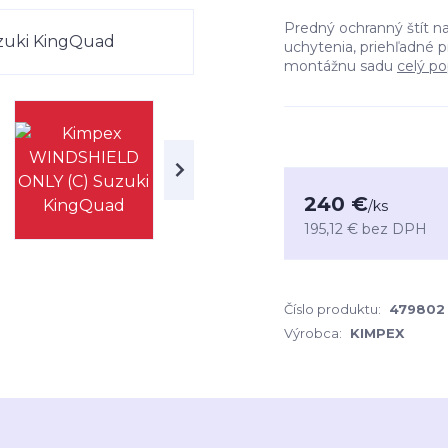
Predný ochranný štít na
uchytenia, priehľadné p
montážnu sadu
celý po
240 €
/
ks
195,12 €
bez DPH
Číslo produktu:
479802
Výrobca:
KIMPEX