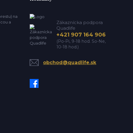
estu) na
icou a
Zákaznícka podpora
Quadlife
+421 907 164 906
(Po-Pi, 9-18 hod. So-Ne,
10-18 hod.)
obchod@quadlife.sk