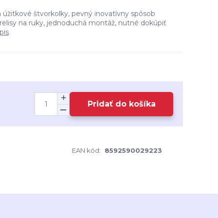
 úžitkové štvorkolky, pevný inovatívny spôsob
relisy na ruky, jednoduchá montáž, nutné dokúpiť
pis
Pridať do košíka
EAN kód:
8592590029223