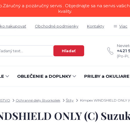
áručný a pozáručný servis . Objednajte sa na servis vašich 
kvality.
ko nakupovať
Obchodné podmienky
Kontakty
Viac
Neviete
+421 
Hľadať
(Po-Pi,
LE
OBLEČENIE a DOPLNKY
PRILBY a OKULIARE
NSTVO
Ochranné diely štvorkoliek
Štíty
Kimpex WINDSHIELD ONLY (C
NDSHIELD ONLY (C) Suzuk