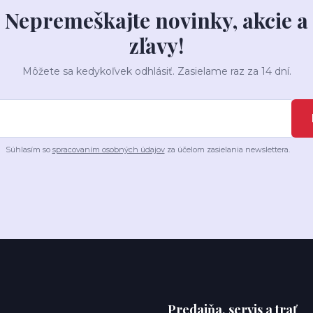
Nepremeškajte novinky, akcie a
zľavy!
Môžete sa kedykoľvek odhlásiť. Zasielame raz za 14 dní.
Súhlasím so
spracovaním osobných údajov
za účelom zasielania newslettera.
Predajňa, servis a trať