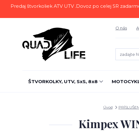
Predaj štvorkoliek ATV UTV .Dovoz po celej SR zadarmo.Z
O nás
A
ŠTVORKOLKY, UTV, SxS, 8x8
MOTOCYK
Úvod
PRÍSLUŠE
Kimpex WI