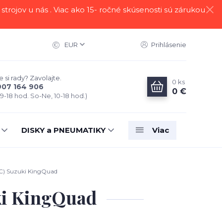
strojov u nás . Viac ako 15- ročné skúsenosti sú zárukou
EUR
Prihlásenie
 si rady? Zavolajte.
0
ks
907 164 906
0 €
 9-18 hod. So-Ne, 10-18 hod.)
DISKY a PNEUMATIKY
Viac
) Suzuki KingQuad
i KingQuad