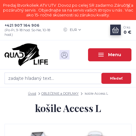
Predaj štvorkoliek ATV UTV .Dovoz po celej SR zadarmo.Záručný a
pozáručný servis . Objednajte sa na servis vašich strojov u nás . Viac
ako 15- ročné skúsenosti sú zárukou kvality.
+421 907 164 906
0
ks
EUR
(Po-Pi, 9-18 hod. So-Ne, 10-18
0 €
hod.)
Menu
Hľadať
Úvod
OBLEČENIE a DOPLNKY
košile Access L
košile Access L