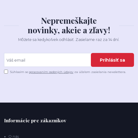
Nepremeškajte
novinky, akcie a zľavy!
Môžete sa kedykoľvek odhlásiť. Zasielame raz za 14 dní.
Prihlásiť sa
Súhlasím so
spracovaním osobných údajov
za účelom zasielania newslettera.
Informácie pre zákazníkov
O nás