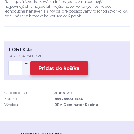
Racingová štvorkolková zadná os, jedna z najodolnejších,
najpevnejších a najspoľahlivejších štvorkolkových osí vôbec,
jednoduché nastavenie šírky osi pre požadovaný rozchod štvorkolky,
bez unášača brzdového kotúča
celý popis
1 061 €
/
ks
862,60 €
bez DPH
Pridať do košíka
Číslo produktu:
A10-410-2
EAN kód:
8592590011440
Výrobca:
RPM Dominator Racing
Doprava ZDARMA