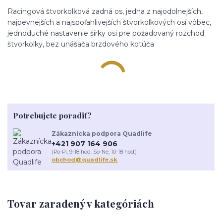
Racingová štvorkolková zadná os, jedna z najodolnejších,
najpevnejších a najspoľahlivejších štvorkolkových osí vôbec,
jednoduché nastavenie šírky osi pre požadovaný rozchod
štvorkolky, bez unášača brzdového kotúča
Potrebujete poradiť?
Zákaznícka podpora Quadlife
+421 907 164 906
(Po-Pi, 9-18 hod. So-Ne, 10-18 hod.)
obchod@quadlife.sk
Tovar zaradený v kategóriách