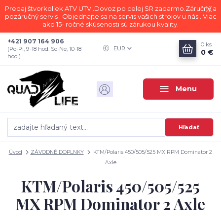
Predaj štvorkoliek ATV UTV .Dovoz po celej SR zadarmo.Záručný a
pozáručný servis . Objednajte sa na servis vašich strojov u nás . Viac
ako 15- ročné skúsenosti sú zárukou kvality.
+421 907 164 906
0
ks
EUR
(Po-Pi, 9-18 hod. So-Ne, 10-18
0 €
hod.)
Menu
Hľadať
Úvod
ZÁVODNÉ DOPLNKY
KTM/Polaris 450/505/525 MX RPM Dominator 2
Axle
KTM/Polaris 450/505/525
MX RPM Dominator 2 Axle