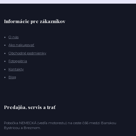
Informácie pre zákazníkov
O nás
Ako nakupovať
Obchodné podmienky
Fotogaléria
Kontakty
Blog
Predajňa, servis a trať
Pobočka NEMECKÁ (vedľa motorestu) na ceste č.66 medzi Banskou
Bystricou a Breznom.