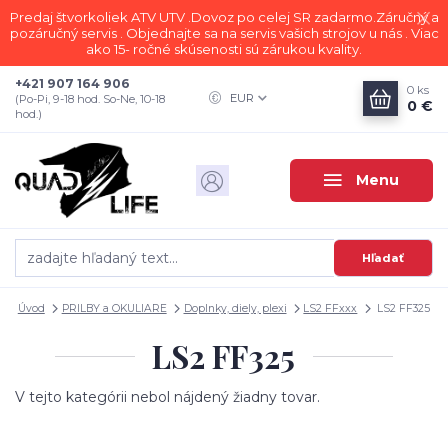
Predaj štvorkoliek ATV UTV .Dovoz po celej SR zadarmo.Záručný a
pozáručný servis . Objednajte sa na servis vašich strojov u nás . Viac
ako 15- ročné skúsenosti sú zárukou kvality.
+421 907 164 906
0
ks
EUR
(Po-Pi, 9-18 hod. So-Ne, 10-18
0 €
hod.)
Menu
Hľadať
Úvod
PRILBY a OKULIARE
Doplnky, diely, plexi
LS2 FFxxx
LS2 FF325
LS2 FF325
V tejto kategórii nebol nájdený žiadny tovar.