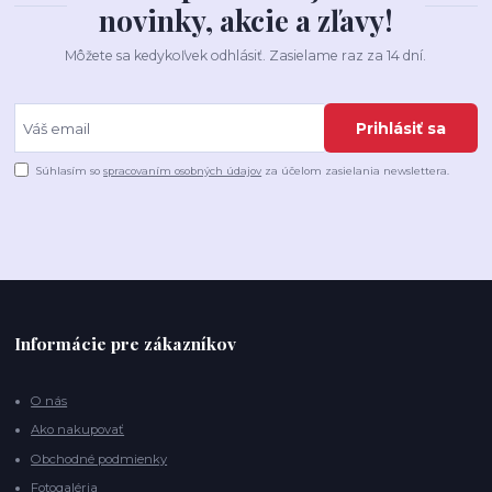
novinky, akcie a zľavy!
Môžete sa kedykoľvek odhlásiť. Zasielame raz za 14 dní.
Prihlásiť sa
Súhlasím so
spracovaním osobných údajov
za účelom zasielania newslettera.
Informácie pre zákazníkov
O nás
Ako nakupovať
Obchodné podmienky
Fotogaléria