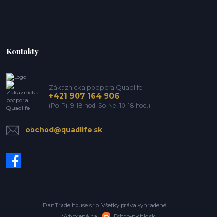
Kontakty
Zákaznícka podpora Quadlife
+421 907 164 906
(Po-Pi, 9-18 hod. So-Ne, 10-18 hod.)
obchod@quadlife.sk
DanTrade house s.r.o. Všetky práva vyhradené
Vytvorené na
Eshop-rychlo.sk