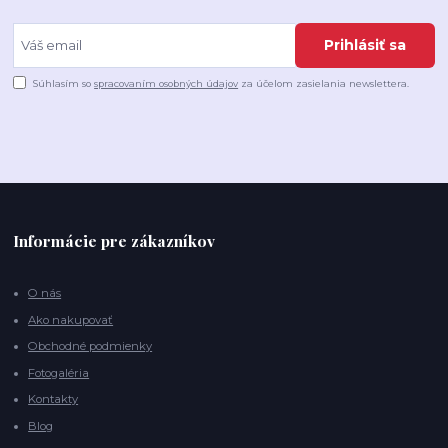
Prihlásiť sa
Súhlasím so
spracovaním osobných údajov
za účelom zasielania newslettera.
Informácie pre zákazníkov
O nás
Ako nakupovať
Obchodné podmienky
Fotogaléria
Kontakty
Blog