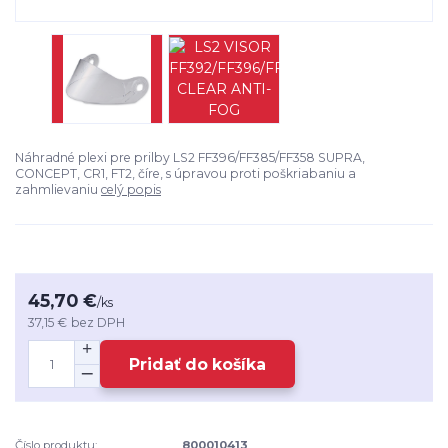
Náhradné plexi pre prilby LS2 FF396/FF385/FF358 SUPRA,
CONCEPT, CR1, FT2, číre, s úpravou proti poškriabaniu a
zahmlievaniu
celý popis
45,70 €
/
ks
37,15 €
bez DPH
Pridať do košíka
Číslo produktu:
800010413