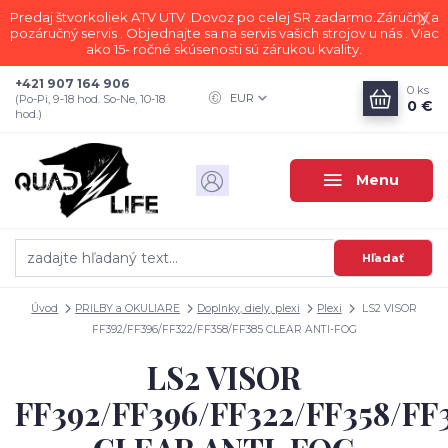
Predaj štvorkoliek ATV UTV .Dovoz po celej SR zadarmo.Záručný a
pozáručný servis . Objednajte sa na servis vašich strojov u nás . Viac
ako 15- ročné skúsenosti sú zárukou kvality.
+421 907 164 906
0
ks
EUR
(Po-Pi, 9-18 hod. So-Ne, 10-18
0 €
hod.)
Menu
Hľadať
Úvod
PRILBY a OKULIARE
Doplnky, diely, plexi
Plexi
LS2 VISOR
FF392/FF396/FF322/FF358/FF385 CLEAR ANTI-FOG
LS2 VISOR
FF392/FF396/FF322/FF358/FF