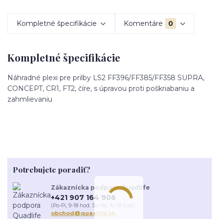
Kompletné špecifikácie
Komentáre
0
Kompletné špecifikácie
Náhradné plexi pre prilby LS2 FF396/FF385/FF358 SUPRA,
CONCEPT, CR1, FT2, číre, s úpravou proti poškriabaniu a
zahmlievaniu
Potrebujete poradiť?
Zákaznícka podpora Quadlife
+421 907 164 906
(Po-Pi, 9-18 hod. So-Ne, 10-18 hod.)
obchod@quadlife.sk