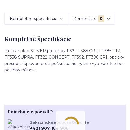
Kompletné špecifikácie
Komentáre
0
Kompletné špecifikácie
Irídiové plexi SILVER pre prilby LS2 FF385 CR1, FF385 FT2,
FF358 SUPRA, FF322 CONCEPT, FF392, FF396 CR1, opticky
presné, s úpravou proti poškriabaniu, rýchlo vyberateľné bez
potreby náradia
Potrebujete poradiť?
Zákaznícka podpora Quadlife
+421 907 164 906