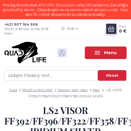
Predaj štvorkoliek ATV UTV .Dovoz po celej SR zadarmo.Záručný a
pozáručný servis . Objednajte sa na servis vašich strojov u nás . Viac
ako 15- ročné skúsenosti sú zárukou kvality.
+421 907 164 906
0
ks
EUR
(Po-Pi, 9-18 hod. So-Ne, 10-18
0 €
hod.)
Menu
Hľadať
Úvod
PRILBY a OKULIARE
Doplnky, diely, plexi
Plexi
LS2 VISOR
FF392/FF396/FF322/FF358/FF385 IRIDIUM SILVER
LS2 VISOR
FF392/FF396/FF322/FF358/FF