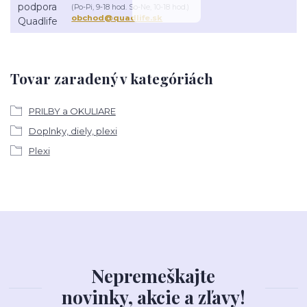
(Po-Pi, 9-18 hod. So-Ne, 10-18 hod.)
obchod@quadlife.sk
Tovar zaradený v kategóriách
PRILBY a OKULIARE
Doplnky, diely, plexi
Plexi
Nepremeškajte
novinky, akcie a zľavy!