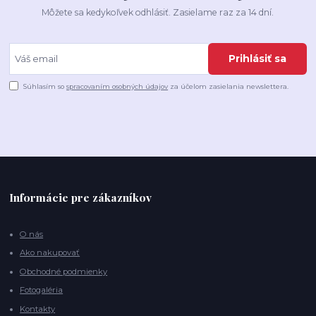
Môžete sa kedykoľvek odhlásiť. Zasielame raz za 14 dní.
Prihlásiť sa
Súhlasím so
spracovaním osobných údajov
za účelom zasielania newslettera.
Informácie pre zákazníkov
O nás
Ako nakupovať
Obchodné podmienky
Fotogaléria
Kontakty