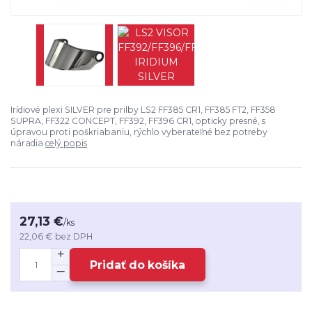
Irídiové plexi SILVER pre prilby LS2 FF385 CR1, FF385 FT2, FF358
SUPRA, FF322 CONCEPT, FF392, FF396 CR1, opticky presné, s
úpravou proti poškriabaniu, rýchlo vyberateľné bez potreby
náradia
celý popis
27,13 €
/
ks
22,06 €
bez DPH
Pridať do košíka