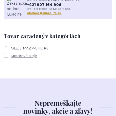
+421 907 164 906
(Po-Pi, 9-18 hod. So-Ne, 10-18 hod.)
obchod@quadlife.sk
Tovar zaradený v kategóriách
OLEJE, MAZIVA, FILTRE
Motorové oleje
Nepremeškajte
novinky, akcie a zľavy!