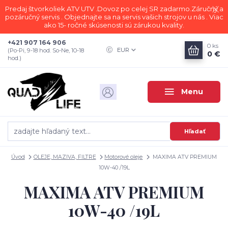
Predaj štvorkoliek ATV UTV .Dovoz po celej SR zadarmo.Záručný a
pozáručný servis . Objednajte sa na servis vašich strojov u nás . Viac
ako 15- ročné skúsenosti sú zárukou kvality.
+421 907 164 906
0
ks
EUR
(Po-Pi, 9-18 hod. So-Ne, 10-18
0 €
hod.)
Menu
Hľadať
Úvod
OLEJE, MAZIVA, FILTRE
Motorové oleje
MAXIMA ATV PREMIUM
10W-40 /19L
MAXIMA ATV PREMIUM
10W-40 /19L