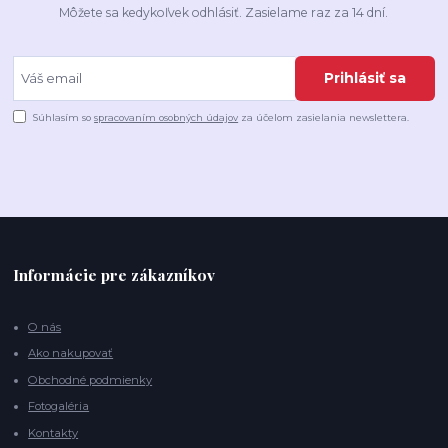
Môžete sa kedykoľvek odhlásiť. Zasielame raz za 14 dní.
Prihlásiť sa
Súhlasím so
spracovaním osobných údajov
za účelom zasielania newslettera.
Informácie pre zákazníkov
O nás
Ako nakupovať
Obchodné podmienky
Fotogaléria
Kontakty