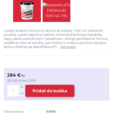
Vysoko kvalitný motorový olej pre štvorkolky, 10W-40, celoročné
použitie, vysoko teplotne stabilný, eliminácia strihovej nestability
oleja, odoláva extrémnym zaťaženiam, znižuje opotrebenie motora,
predĺžený interval výmeny, pre motory s mokrou aj suchou spojkou,
spĺňa a prekračuje špecifikácia API ...
celý popis
284 €
/
ks
230,89 €
bez DPH
Pridať do košíka
Číslo produktu:
33505