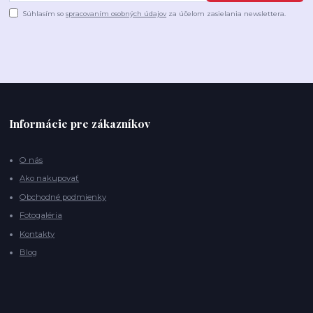
Súhlasím so
spracovaním osobných údajov
za účelom zasielania newslettera.
Informácie pre zákazníkov
O nás
Ako nakupovať
Obchodné podmienky
Fotogaléria
Kontakty
Blog