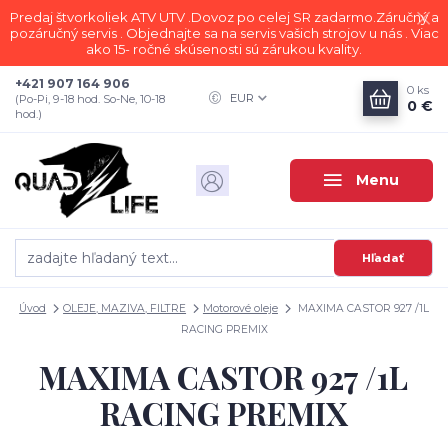
Predaj štvorkoliek ATV UTV .Dovoz po celej SR zadarmo.Záručný a
pozáručný servis . Objednajte sa na servis vašich strojov u nás . Viac
ako 15- ročné skúsenosti sú zárukou kvality.
+421 907 164 906
0
ks
EUR
(Po-Pi, 9-18 hod. So-Ne, 10-18
0 €
hod.)
Menu
Hľadať
Úvod
OLEJE, MAZIVA, FILTRE
Motorové oleje
MAXIMA CASTOR 927 /1L
RACING PREMIX
MAXIMA CASTOR 927 /1L
RACING PREMIX