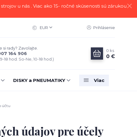
strojov u nás . Viac ako 15- ročné skúsenosti sú zárukou
EUR
Prihlásenie
 si rady? Zavolajte.
0
ks
907 164 906
0 €
 9-18 hod. So-Ne, 10-18 hod.)
DISKY a PNEUMATIKY
Viac
o účtu
ých údajov pre účely