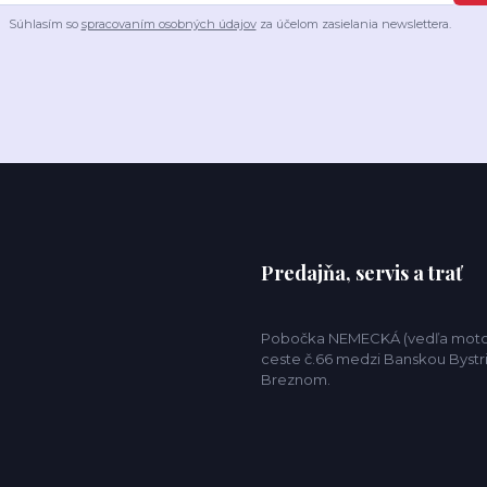
Súhlasím so
spracovaním osobných údajov
za účelom zasielania newslettera.
Predajňa, servis a trať
Pobočka NEMECKÁ (vedľa motor
ceste č.66 medzi Banskou Bystr
Breznom.