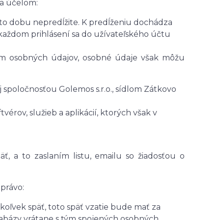
za účelom:
túto dobu nepredĺžite. K predĺženiu dochádza
 každom prihlásení sa do užívateľského účtu
om osobných údajov, osobné údaje však môžu
 spoločnosťou Golemos s.r.o., sídlom Zátkovo
vérov, služieb a aplikácií, ktorých však v
ť, a to zaslaním listu, emailu so žiadosťou o
právo:
oľvek späť, toto späť vzatie bude mať za
atabázy vrátane s tým spojených osobných