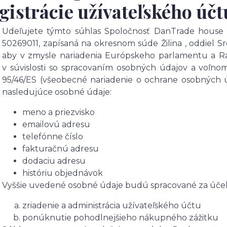
gistrácie užívateľského účt
Udeľujete týmto súhlas Spoločnosť DanTrade house s.r
50269011, zapísaná na okresnom súde Žilina , oddiel S
aby v zmysle nariadenia Európskeho parlamentu a Ra
v súvislosti so spracovaním osobných údajov a voľn
95/46/ES (všeobecné nariadenie o ochrane osobných ú
nasledujúce osobné údaje:
meno a priezvisko
emailovú adresu
telefónne číslo
fakturačnú adresu
dodaciu adresu
históriu objednávok
Vyššie uvedené osobné údaje budú spracované za úče
zriadenie a administrácia užívateľského účtu
ponúknutie pohodlnejšieho nákupného zážitku