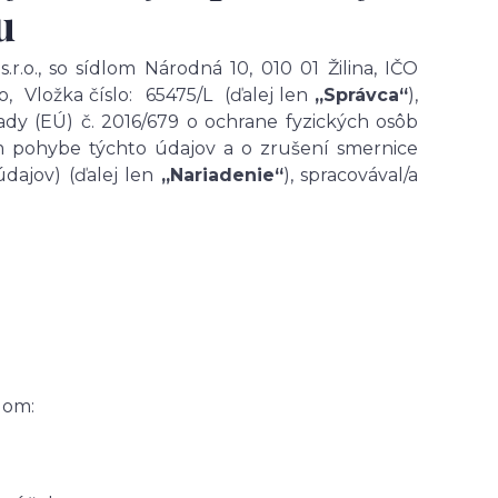
u
.o., so sídlom Národná 10, 010 01 Žilina, IČO
ro,
Vložka číslo:
65475/L
(ďalej len
„Správca“
),
dy (EÚ) č. 2016/679 o ochrane fyzických osôb
om pohybe týchto údajov a o zrušení smernice
dajov) (ďalej len
„Nariadenie“
), spracovával/a
lom: