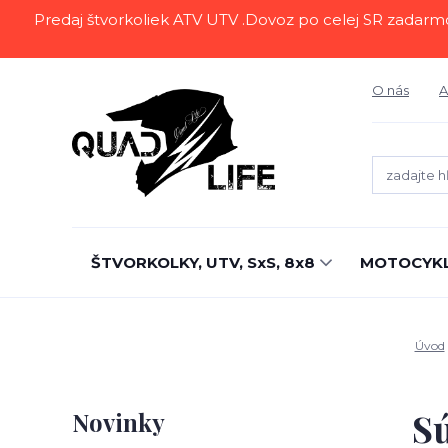
Predaj štvorkoliek ATV UTV .Dovoz po celej SR zadarmo.Z
O nás
A
ŠTVORKOLKY, UTV, SxS, 8x8
MOTOCYK
Úvod
Sú
Novinky