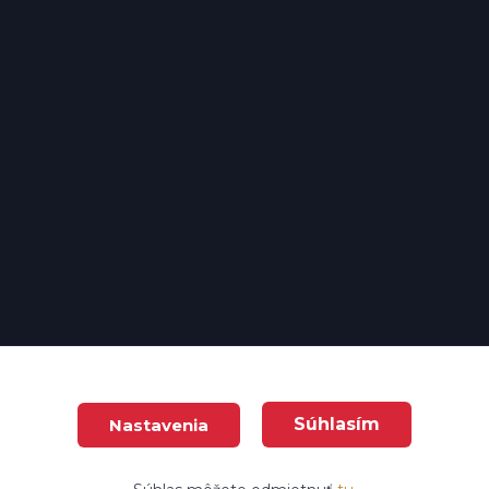
Súhlasím
Nastavenia
e house s.r.o. Všetky práva vyhradené
Vytvorené na
Eshop-r