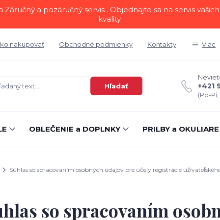
áručný a pozáručný servis . Objednajte sa na servis vašich 
kvality.
ko nakupovať
Obchodné podmienky
Kontakty
Viac
Neviete
+421 
Hľadať
(Po-Pi,
LE
OBLEČENIE a DOPLNKY
PRILBY a OKULIARE
Súhlas so spracovaním osobných údajov pre účely registrácie užívateľskéh
hlas so spracovaním osobn