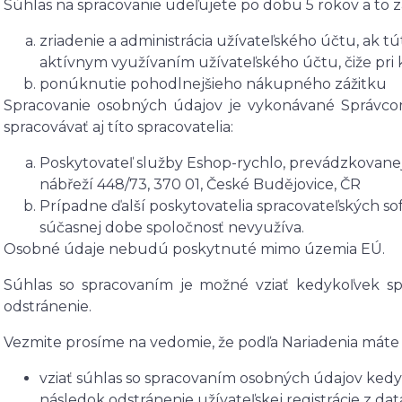
Súhlas na spracovanie udeľujete po dobu 5 rokov a to 
zriadenie a administrácia užívateľského účtu, ak 
aktívnym využívaním užívateľského účtu, čiže pri
ponúknutie pohodlnejšieho nákupného zážitku
Spracovanie osobných údajov je vykonávané Správc
spracovávať aj títo spracovatelia:
Poskytovateľ služby Eshop-rychlo, prevádzkovanej
nábřeží 448/73, 370 01, České Budějovice, ČR
Prípadne ďalší poskytovatelia spracovateľských soft
súčasnej dobe spoločnosť nevyužíva.
Osobné údaje nebudú poskytnuté mimo územia EÚ.
Súhlas so spracovaním je možné vziať kedykoľvek spä
odstránenie.
Vezmite prosíme na vedomie, že podľa Nariadenia máte 
vziať súhlas so spracovaním osobných údajov kedyk
následok odstránenie užívateľskej registrácie z d