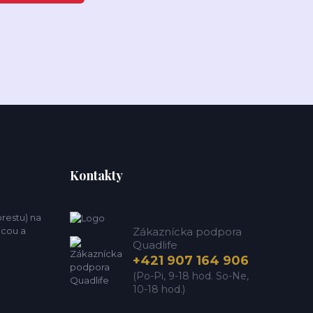
Kontakty
estu) na
icou a
Zákaznícka podpora
Quadlife
+421 907 164 906
(Po-Pi, 9-18 hod. So-Ne,
10-18 hod.)