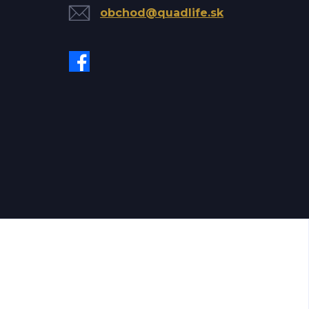
obchod@quadlife.sk
ychlo.sk