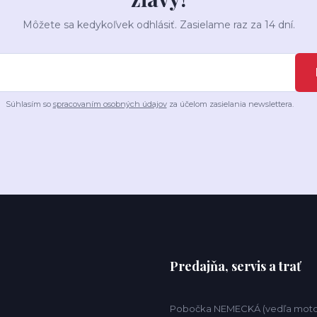
Môžete sa kedykoľvek odhlásiť. Zasielame raz za 14 dní.
Súhlasím so
spracovaním osobných údajov
za účelom zasielania newslettera.
Predajňa, servis a trať
Pobočka NEMECKÁ (vedľa motor