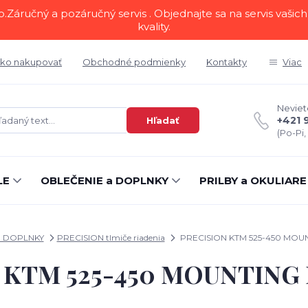
áručný a pozáručný servis . Objednajte sa na servis vašich 
kvality.
ko nakupovať
Obchodné podmienky
Kontakty
Viac
Neviete
+421 
Hľadať
(Po-Pi,
LE
OBLEČENIE a DOPLNKY
PRILBY a OKULIARE
 DOPLNKY
PRECISION tlmiče riadenia
PRECISION KTM 525-450 MO
 KTM 525-450 MOUNTIN