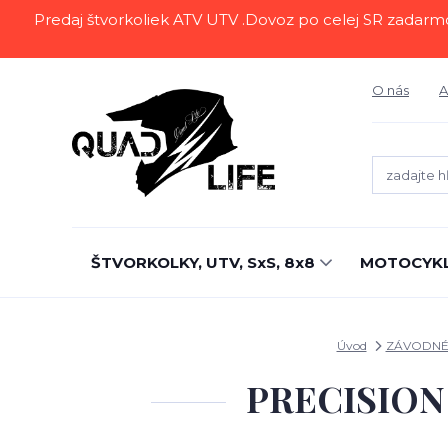
Predaj štvorkoliek ATV UTV .Dovoz po celej SR zadarmo.Z
O nás
A
ŠTVORKOLKY, UTV, SxS, 8x8
MOTOCYK
Úvod
ZÁVODNÉ
PRECISION