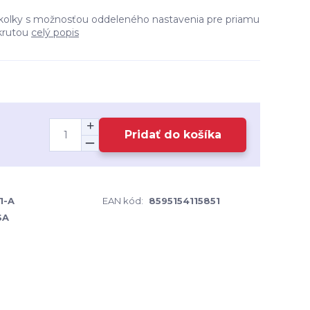
orkolky s možnosťou oddeleného nastavenia pre priamu
ákrutou
celý popis
Pridať do košíka
1-A
EAN kód:
8595154115851
SA