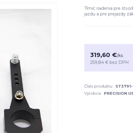
Tlmič riadenia pre štv
jazdu a pre prejazdy z
319,60 €
/
ks
259,84 €
bez DPH
Číslo produktu:
ST3791-
Výrobca:
PRECISION U