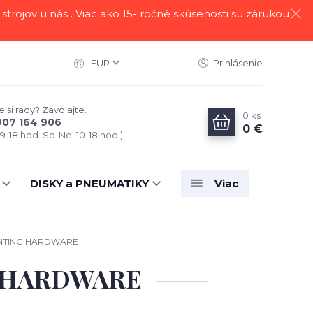
strojov u nás . Viac ako 15- ročné skúsenosti sú zárukou
EUR
Prihlásenie
 si rady? Zavolajte.
0
ks
907 164 906
0 €
 9-18 hod. So-Ne, 10-18 hod.)
DISKY a PNEUMATIKY
Viac
UNTING HARDWARE
G HARDWARE