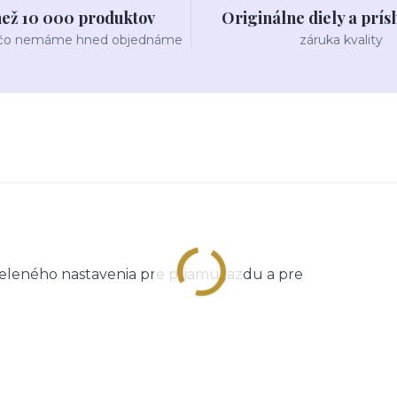
než 10 000 produktov
Originálne diely a prís
 čo nemáme hned objednáme
záruka kvality
eleného nastavenia pre priamu jazdu a pre