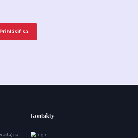
Prihlásiť sa
Kontakty
estu) na