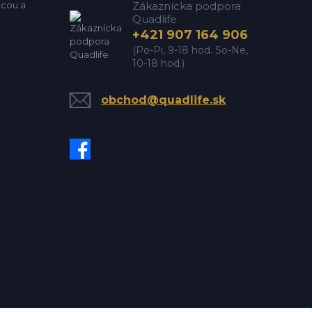
icou a
Zákaznícka podpora
Quadlife
+421 907 164 906
(Po-Pi, 9-18 hod. So-Ne,
10-18 hod.)
obchod@quadlife.sk