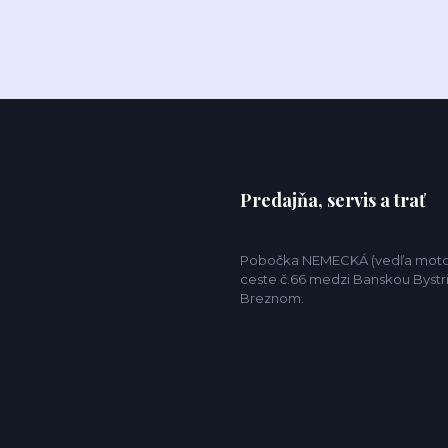
Predajňa, servis a trať
Pobočka NEMECKÁ (vedľa motor
ceste č.66 medzi Banskou Bystr
Breznom.