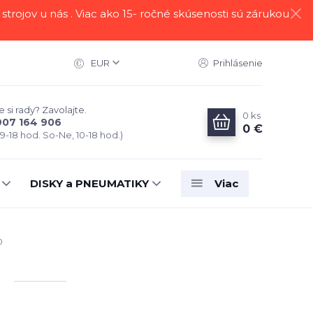
strojov u nás . Viac ako 15- ročné skúsenosti sú zárukou
EUR
Prihlásenie
 si rady? Zavolajte.
0
ks
907 164 906
0 €
 9-18 hod. So-Ne, 10-18 hod.)
DISKY a PNEUMATIKY
Viac
0