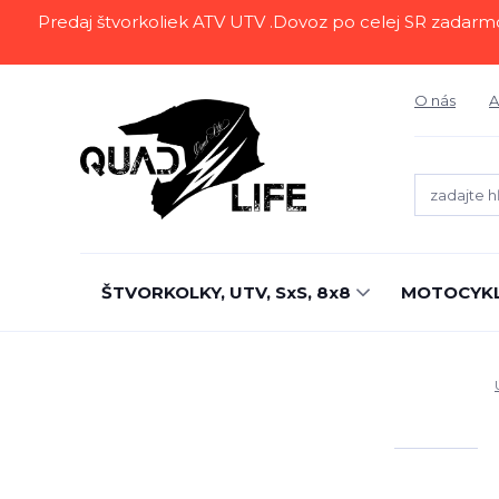
Predaj štvorkoliek ATV UTV .Dovoz po celej SR zadarmo.Z
O nás
A
ŠTVORKOLKY, UTV, SxS, 8x8
MOTOCYK