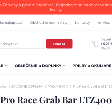
áručný a pozáručný servis . Objednajte sa na servis vašich 
kvality.
ko nakupovať
Obchodné podmienky
Kontakty
Viac
Neviete
+421 
Hľadať
(Po-Pi,
LE
OBLEČENIE a DOPLNKY
PRILBY a OKULIARE
Úvod
ZÁVODNÉ DOPLNKY
PRO ARMOR
Pro Race Grab Bar LTZ40
Pro Race Grab Bar LTZ400