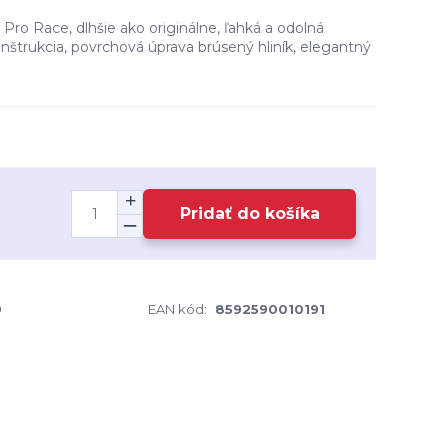
ro Race, dlhšie ako originálne, ľahká a odolná
onštrukcia, povrchová úprava brúsený hliník, elegantný
Pridať do košíka
9
EAN kód:
8592590010191