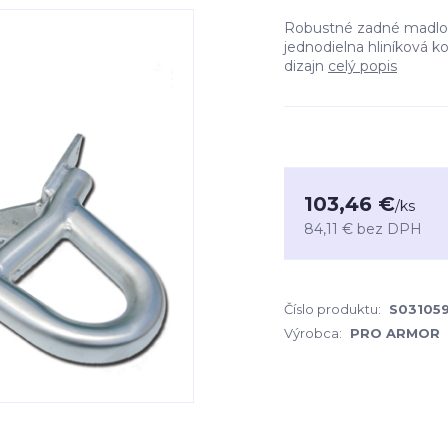
Robustné zadné madlo P
jednodielna hliníková k
dizajn
celý popis
103,46 €
/
ks
84,11 €
bez DPH
Číslo produktu:
S03105
Výrobca:
PRO ARMOR