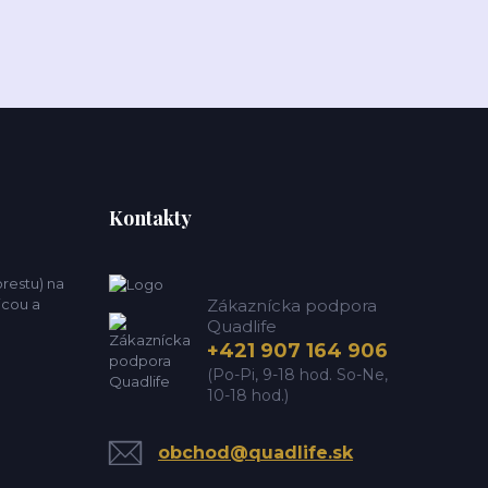
Kontakty
estu) na
icou a
Zákaznícka podpora
Quadlife
+421 907 164 906
(Po-Pi, 9-18 hod. So-Ne,
10-18 hod.)
obchod@quadlife.sk